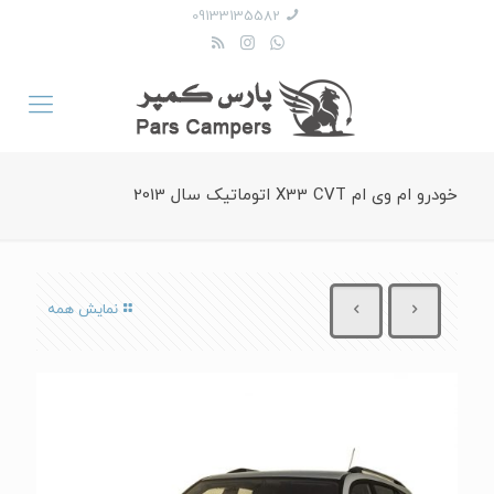
09133135582
خودرو ام وی ام X33 CVT اتوماتیک سال 2013
نمایش همه