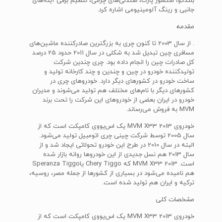
بلندگو، سنسور پارک، صندلی‌های چرمی، تنظیم برقی آینه‌های
جانبی و رینگ آلومینیومی اشاره کرد.
مقدمه
. از سال 2003 تا کنون چری به بزرگترین صادرکننده ماشین‌های
مسافری چین تبدیل شد به شکلی در سال 2011 حدود 25 درصد
کل صادرات چین را انجام داده بود. چری چندین شرکت
تولیدکننده خودرو در چین و چندین و چند کارخانه تولید و
ساخت خودرو در کشورهای دیگر دارد. خودروهای چری در
کشورهای دیگر با نام‌های مختلف هم تولید می‌شوند و مدیران
خودرو در ایران بعضی از خودروهای این شرکت را تحت برند
MVM به فروش می‌رساند.
خودروی MVM X33 2013 یک اس‌یووی کامپکت است که از
سال 2005 توسط شرکت چینی چری اتومبیل تولید می‌شود.
البته در سال 2010 در طرح این خودرو تحولاتی ایجاد شد و از
سال 2013 هم نسل جدیدی از این خودروها روانه بازار شده
است. MVM X33 2013 که Chery Tiggo یاSperanza Tiggo
هم نامیده می‌شود در بسیاری از کشورها از جمله مصر، روسیه،
ترکیه و ایران هم تولید شده است.
مشخصات کلی
خودروی MVM X33 2013 یک اس‌یووی کامپکت است که از