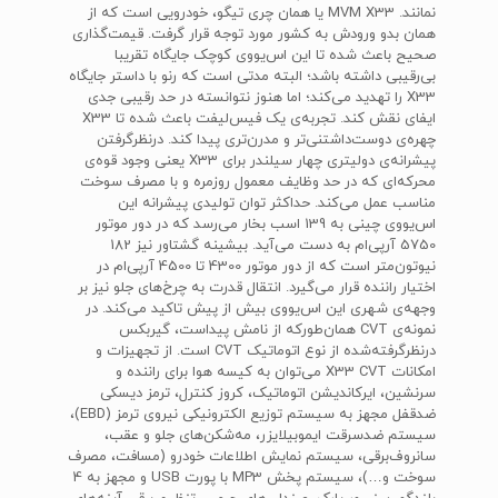
نمانند. MVM X33 یا همان چری تیگو، خودرویی است که از
همان بدو ورودش به کشور مورد توجه قرار گرفت. قیمت‌گذاری
صحیح باعث شده تا این اس‌یو‌وی کوچک جایگاه تقریبا
بی‌رقیبی داشته باشد؛ البته مدتی است که رنو با داستر جایگاه
X33 را تهدید می‌کند؛ اما هنوز نتوانسته در حد رقیبی جدی
ایفای نقش کند. تجربه‌ی یک فیس‌لیفت باعث شده تا X33
چهره‌ی دوست‌داشتنی‌تر و مدرن‌تری پیدا کند. درنظرگرفتن
پیشرانه‌ی دولیتری چهار سیلندر برای X33 یعنی وجود قوه‌ی
محرکه‌ای که در حد وظایف معمول روزمره و با مصرف سوخت
مناسب عمل می‌کند. حداکثر توان تولیدی پیشرانه این
اس‌یو‌وی چینی به 139 اسب بخار می‌رسد که در دور موتور
5750 آرپی‌ام به دست می‌آید. بیشینه گشتاور نیز 182
نیوتون‌متر است که از دور موتور 4300 تا 4500 آرپی‌ام در
اختیار راننده قرار می‌گیرد. انتقال قدرت به چرخ‌های جلو نیز بر
وجهه‌ی شهری این اس‌یو‌وی بیش از پیش تاکید می‌کند. در
نمونه‌ی CVT همان‌طورکه از نامش پیداست، گیربکس
درنظرگرفته‌شده از نوع اتوماتیک CVT است. از تجهیزات و
امکانات X33 CVT می‌توان به کیسه هوا برای راننده و
سرنشین، ایرکاندیشن اتوماتیک، کروز کنترل، ترمز دیسکی
ضدقفل مجهز به سیستم توزیع الکترونیکی نیروی ترمز (EBD)،
سیستم ضدسرقت ایموبیلایزر، مه‌شکن‌های جلو و عقب،
سانروف‌برقی، سیستم نمایش اطلاعات خودرو (مسافت، مصرف
سوخت و…)، سیستم پخش MP3 با پورت USB و مجهز به 4