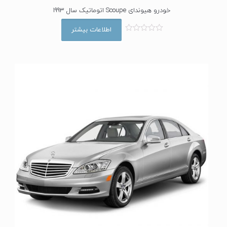
خودرو هیوندای Scoupe اتوماتیک سال 1993
اطلاعات بیشتر
ا
م
ت
ی
ا
ز
0
ا
ز
5