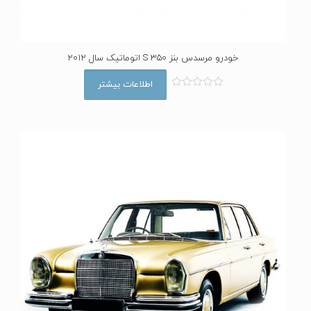
خودرو مرسدس بنز S 350 اتوماتیک سال 2012
اطلاعات بیشتر
ا
م
ت
ی
ا
ز
0
ا
ز
5