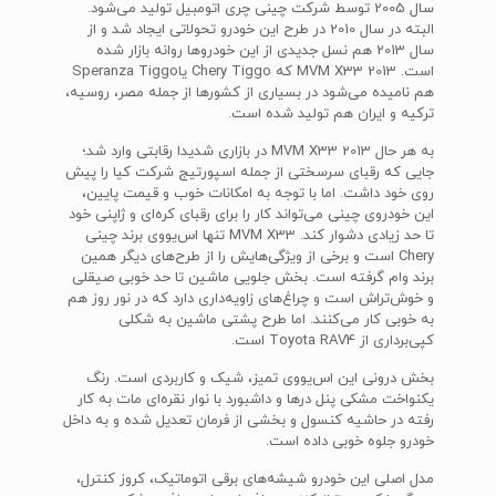
سال 2005 توسط شرکت چینی چری اتومبیل تولید می‌شود.
البته در سال 2010 در طرح این خودرو تحولاتی ایجاد شد و از
سال 2013 هم نسل جدیدی از این خودروها روانه بازار شده
است. MVM X33 2013 که Chery Tiggo یاSperanza Tiggo
هم نامیده می‌شود در بسیاری از کشورها از جمله مصر، روسیه،
ترکیه و ایران هم تولید شده است.
به هر حال MVM X33 2013 در بازاری شدیدا رقابتی وارد شد؛
جایی که رقبای سرسختی از جمله اسپورتیج شرکت کیا را پیش
روی خود داشت. اما با توجه به امکانات خوب و قیمت پایین،
این خودروی چینی می‌تواند کار را برای رقبای کره‌ای و ژاپنی خود
تا حد زیادی دشوار کند. MVM X33 تنها اس‌یووی برند چینی
Chery است و برخی از ویژگی‌هایش را از طرح‌های دیگر همین
برند وام گرفته‌ است. بخش جلویی ماشین تا حد خوبی صیقلی
و خوش‌تراش است و چراغ‌های زاویه‌داری دارد که در نور روز هم
به خوبی کار می‌کنند. اما طرح پشتی ماشین به شکلی
کپی‌برداری از Toyota RAV4 است.
بخش درونی این اس‌یووی تمیز، شیک و کاربردی است. رنگ
یکنواخت مشکی پنل‌ درها و داشبورد با نوار نقره‌ای مات به کار
رفته در حاشیه‌ کنسول و بخشی از فرمان تعدیل شده و به داخل
خودرو جلوه خوبی داده است.
مدل اصلی این خودرو شیشه‌های برقی اتوماتیک، کروز کنترل،