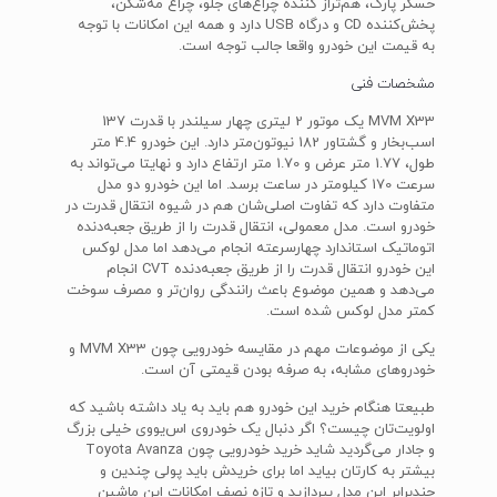
حسگر پارک، هم‌تراز کننده چراغ‌های جلو، چراغ مه‌شکن،
پخش‌کننده CD و درگاه USB دارد و همه این امکانات با توجه
به قیمت این خودرو واقعا جالب توجه است.
مشخصات فنی
MVM X33 یک موتور 2 لیتری چهار سیلندر با قدرت 137
اسب‌بخار و گشتاور 182 نیوتون‌متر دارد. این خودرو 4.4 متر
طول، 1.77 متر عرض و 1.70 متر ارتفاع دارد و نهایتا می‌تواند به
سرعت 170 کیلومتر در ساعت برسد. اما این خودرو دو مدل
متفاوت دارد که تفاوت اصلی‌شان هم در شیوه‌ انتقال قدرت در
خودرو است. مدل معمولی، انتقال قدرت را از طریق جعبه‌دنده
اتوماتیک استاندارد چهارسرعته انجام می‌دهد اما مدل لوکس
این خودرو انتقال قدرت را از طریق جعبه‌دنده CVT انجام
می‌دهد و همین موضوع باعث رانندگی روان‌تر و مصرف سوخت
کمتر مدل لوکس شده است.
یکی از موضوعات مهم در مقایسه خودرویی چون MVM X33 و
خودروهای مشابه، به صرفه بودن قیمتی آن است.
طبیعتا هنگام خرید این خودرو هم باید به یاد داشته باشید که
اولویت‌تان چیست؟ اگر دنبال یک خودروی اس‌یووی خیلی بزرگ
و جادار می‌گردید شاید خرید خودرویی چون Toyota Avanza
بیشتر به کارتان بیاید اما برای خریدش باید پولی چندین و
چندبرابر این مدل بپردازید و تازه نصف امکانات این ماشین