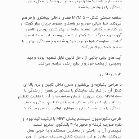
خنک‌سازی لاستیک‌ها را بهتر انجام می‌دهند و تعادل حین
رانندگی را بهبود می‌بخشند.
سقف منحنی شکل MVM 500 فضای داخلی بیشتری را فراهم
می‌کند. خط میانی خودرو در راستای خطوط جریان قرار گرفته و
در کنار فرم گلدانی عقب؛ علاوه بر بهتر شدن پویایی ظاهری
آن، ضریب درگ را به کمتر از 0.3 می‌رساند. این مسئله سبب
کاهش مقاومت هوا در برابر خودرو شده و چسبندگی بهتری با
سطح جاده ایجاد می‌کند.
آینه‌های برقی جانبی از داخل کابین قابل تنظیم بوده و دید
وسیعی از پشت خودرو را برای راننده فراهم می‌کند.
طراحی داخلی
با طراحی یکپارچه‌ی بی‌نظیر و مدرن داخل کابین و فرم باله‌ای
شکل آن در کنار یک نمایشگر با عملکرد بی‌نقص از رانندگی با
MVM 500 لذت می‌برید. فرمان سه‌شاخه‌ی آن با قابلیت تنظیم
ارتفاع و زاویه در کنار صندلی‌های قابل تنظیم، راحتی و ایمنی
رانندگی را برای شما در طی سفرهای طولانی تضمین می‌کنند.
طراحی دکوراسیون سیستم پخش MP3 با ترکیب تیتانیوم و
نقره صورت گرفته و مجهز به 4 بلندگوی استریو است.
کلیدهای آن به راحتی در دسترس هستند و به خوبی عمل
می‌کنند؛ علاوه بر این قابلیت کنترل سیستم صوتی از روی