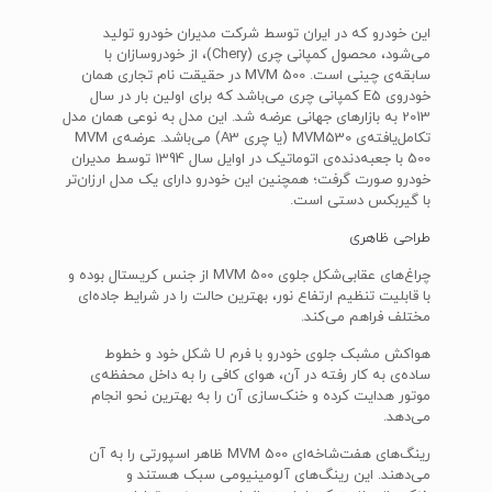
این خودرو که در ایران توسط شرکت مدیران خودرو تولید
می‌شود، محصول کمپانی چری (Chery)، از خودروسازان با
سابقه‌ی چینی است. MVM 500 در حقیقت نام تجاری همان
خودروی E5 کمپانی چری می‌باشد که برای اولین بار در سال
2013 به بازارهای جهانی عرضه شد. این مدل به نوعی همان مدل
تکامل‌یافته‌ی MVM530 (یا چری A3) می‌باشد. عرضه‌ی MVM
500 با جعبه‌دنده‌ی اتوماتیک در اوایل سال 1394 توسط مدیران
خودرو صورت گرفت؛ همچنین این خودرو دارای یک مدل ارزان‌تر
با گیربکس دستی است.
طراحی ظاهری
چراغ‌های عقابی‌شکل جلوی MVM 500 از جنس کریستال بوده و
با قابلیت تنظیم ارتفاع نور، بهترین حالت را در شرایط جاده‌ای
مختلف فراهم می‌کند.
هواکش مشبک جلوی خودرو با فرم U شکل خود و خطوط
ساده‌ی به کار رفته در آن، هوای کافی را به داخل محفظه‌ی
موتور هدایت کرده و خنک‌سازی آن را به بهترین نحو انجام
می‌دهد.
رینگ‌های هفت‌شاخه‌ای MVM 500 ظاهر اسپورتی را به آن
می‌دهند. این رینگ‌های آلومینیومی سبک هستند و