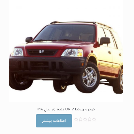
ا
ز
5
خودرو هوندا CR-V دنده ای سال 1998
اطلاعات بیشتر
ا
م