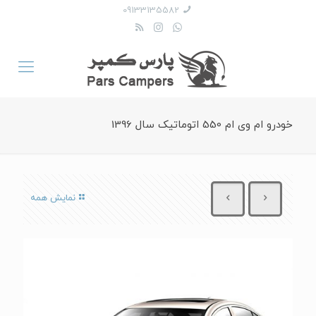
09133135582
خودرو ام وی ام 550 اتوماتیک سال 1396
نمایش همه