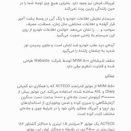
غربیلک فرمان نیز وجود دارد. بنابراین هیچ چیز توجه شما را در
حین رانندگی پایین پرت نمی‌کند.
سیستم نمایش اطلاعات خودرو با رنگ آبی در وسط پشت آمپر
قرار گرفته و اطلاعات مختلفی مثل زمان، مسافت، مصرف
سوخت و … را نشان می‌دهد. خواندن اطلاعات خودرو از روی
این سیستم به راحتی صورت می‌گیرد.
آینه‌ی دید عقب خودرو ضد تابش است و جلوی رسیدن نور
شدید به چشمان راننده را می‌گیرد.
سقف ‌شیشه‌ای MVM 500 توسط شرکت Webasto طراحی
شده و قابلیت تنظیم برقی دارد.
عملکرد
MVM 550 از موتور قدرتمند ACTECO که با همکاری دو کمپانی
Chery و AVL ساخته شده، استفاده می‌کند. این موتور بیش از
3000000 کیلومتر تست جاده‌ای و 10000 ساعت تست سنگین
آزمایشگاهی را سپری کرده و ضمن برخورداری از استانداردهای
روز اروپا و آمریکا، عملکرد بالای خود را در شرایط جوی و جاده‌ای
مختلف ثابت کرده است.
ACTECO یک موتور 4 سیلندر 1.5 لیتری با حداکثر گشتاور 182
نیوتن‌متر در 4500 دور در دقیقه و حداکثر توان این موتور