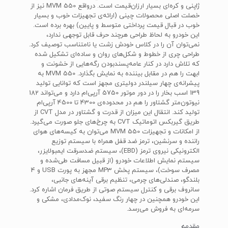
ژاپنی و کره‌ای بسیار ارزان‌قیمت است. درواقع MVM 550 نیز از
خصلت اصلی محصولات چینی (ارائه‌ی تجهیزات خوب و بسیار
خوب در قبال قیمت پرداختی متوسط و پایین) بهره برده است.
این خودرو به لحاظ طراحی هرچند حرف قابل توجهی ندارد،
نمی‌توان آن را در کلاس خودش زشت یا نامتناسب توصیف کرد.
طراحی چری از خطوط و شکل‌های روان و ساده‌ای تشکیل شده
که تلاش دارد در کنار عامه‌پسندبودن رگه‌هایی از خشونت و
ابهت را هم در مقابل بیننده به نمایش بگذارد. MVM 550 به
پیشرانه‌ی چهار سیلندر دولیتری مجهز است که توانایی تولید
139 اسب بخار را در دور موتور 5750 آرپی‌ام دارد و می‌تواند 182
نیوتون‌متر گشتاور را هم در محدوده‌ی 4300 تا 4500 آرپی‌ام
تولید کند. انتقال این میزان از قدرت و گشتاور در مدل CVT از
طریق گیربکس اتوماتیک CVT به چرخ‌های جلو صورت می‌گیرد.
از امکانات و تجهیزات MVM 550 می‌توان به کیسه‌های هوای
راننده و سرنشین، ترمز ضد قفل همراه با سیستم توزیع
الکترونیکی نیروی ترمز (EBD)، سیستم ضدسرقت ایمبولایزر،
سیستم نمایش اطلاعات خودرو (از قبیل مسافت طی‌شده و
مصرف سوخت)، سیستم پخش MP3 مجهز به پورت USB و 4
بلندگو، صندلی‌های چرمی، تنظیم برقی آینه‌های جانبی،
سانروف برقی و کنترل سیستم صوتی از طریق فرمان اشاره کرد.
این خودرو همچنین در چهار رنگ سفید، نوک‌مدادی، مشکی و
سرمه‌ای به فروش می‌رسد.
مقدمه