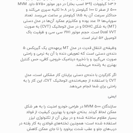
103.6 کیلووات (139 اسب بخار) در دور موتور 5750 دارد. MVM
500 از صفر تا 100 کیلومتر را در 10.8 ثانیه سپری می‌کند و
حداکثر سرعت آن به 185 کیلومتر بر ساعت می‌رسد. تعداد
سوپاپ‌ها 16 عدد بوده و مکانیزم عمکرد آن‌ها در مدل دستی
(MT) به شکل DOHC و در مدل اتوماتیک (CVT) به صورت
Dual VVT است. حجم موتور 1971 سی سی و ظرفیت باک
اتومبیل 52 لیتر است.
وظیفه‌ی انتقال قدرت در مدل MT برعهده‌ی یک گیربکس 5
دنده‌ی دستی است که تعویض دنده با آن به نرمی و راحتی
صورت می‌گیرد و با ذخیره‌ دینامیک خروجی کافی، حس کنترل
بهتری به راننده می‌بخشد.
اگر کارکردن با دنده‌ی دستی برایتان کار مشکلی است، مدل
CVT با استفاده از جعبه‌دنده‌ی اتوماتیک CVT، این کار را به
راحتی برای شما انجام می‌دهد.
ایمنی
سازندگان MVM 500 در طراحی خودرو امنیت را به هر شکل
ممکن لحاظ کردند. بدنه‌ی خودرو با بهترین کیفیت از فولاد
بسیار مقاوم ساخته شده و در برش آن از تکنولوژی لیزر
استفاده شده است؛ همچنین تخته‌های فولادی به کار رفته در
درب‌های جلو و عقب شدت برخورد را تا جای ممکن کاهش