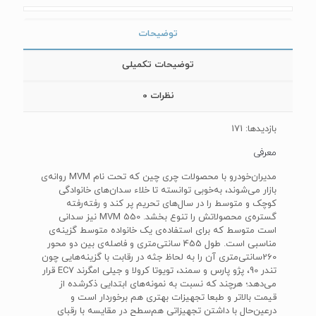
توضیحات
توضیحات تکمیلی
نظرات
0
بازدیدها: 171
معرفی
مدیران‌خودرو با محصولات چری چین که تحت نام MVM روانه‌ی
بازار می‌شوند، به‌خوبی توانسته تا خلاء سدان‌های خانوادگی
کوچک و متوسط را در سال‌های تحریم پر کند و رفته‌رفته
گستره‌ی محصولاتش را تنوع بخشد. MVM 550 نیز سدانی
است متوسط که برای استفاده‌ی یک خانواده متوسط گزینه‌ی
مناسبی است. طول 455 سانتی‌متری و فاصله‌ی بین دو محور
260سانتی‌متری آن را به لحاظ جثه در رقابت با گزینه‌هایی چون
تندر 90، پژو پارس و سمند، تویوتا کرولا و جیلی امگرند EC7 قرار
می‌دهد؛ هرچند که نسبت به نمونه‌های ابتدایی ذکرشده از
قیمت بالاتر و طبعا تجهیزات بهتری هم برخوردار است و
درعین‌حال با داشتن تجهیزاتی هم‌سطح در مقایسه با رقبای