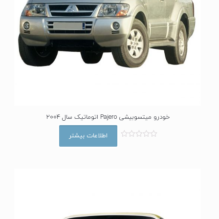
خودرو میتسوبیشی Pajero اتوماتیک سال 2004
اطلاعات بیشتر
ا
م
ت
ی
ا
ز
0
ا
ز
5