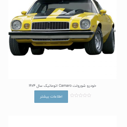
خودرو شورولت Camaro اتوماتیک سال 1974
اطلاعات بیشتر
ا
م
ت
ی
ا
ز
0