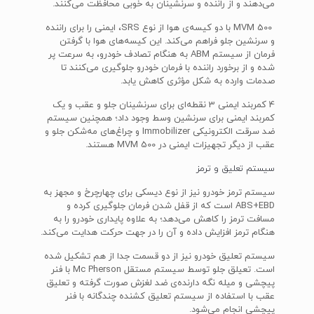
می‌دهند و از راننده و سرنشینان به خوبی محافظت می‌کنند.
MVM 500 با دو کیسه‌ی هوا از نوع SRS، ایمنی را برای راننده
و سرنشین جلو فراهم می‌کند. این کیسه‌های هوا با گرفتن
فرمان از سیستم ABM به هنگام تصادف خودرو، به سرعت پر
شده و از برخورد راننده با فرمان خودرو جلوگیری می‌کنند تا
صدمات وارده به شکل مؤثری کاهش یابد.
4 کمربند ایمنی 3 نقطه‌ای برای سرنشینان جلو و عقب و یک
کمربند ایمنی برای سرنشین وسط وجود داد؛ همچنین سیستم
ضد سرقت الکترونیکی Immobilizer و چراغ‌های مه‌شکن جلو و
عقب از دیگر تجهیزات ایمنی در MVM 500 هستند.
سیستم تعلیق و ترمز
سیستم ترمز خودرو نیز از نوع دیسکی برای چهارچرخ و مجهز به
ABS+EBD است که از قفل شدن فرمان جلوگیری کرده و
مسافت ترمز را کاهش می‌دهد؛ به علاوه پایداری خودرو را به
هنگام ترمز افزایش داده و آن را در جهت حرکت هدایت می‌کند.
سیستم تعلیق خودرو نیز از دو قسمت جدا از هم تشکیل شده
است. تعیلق جلو توسط سیستم مستقل Mc Pherson با فنر
پیچشی و میله نگه دارنده‌ی ضد لغزش صورت گرفته و تعلیق
عقب با استفاده از سیستم تعلیق کشنده چندگانه با فنر
پیچشی انجام می‌شود.