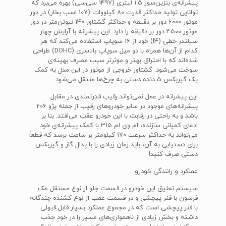
پیشرانه‌ی بنزین‌سوز 1.5 لیتری (1497 سی‌سی) بهره می‌برد که
توانایی تولید حداکثر قدرت 80 کیلووات (107 اسب بخار) در دور
موتور 6000 دور بر دقیقه و حداکثر گشتاور 140 نیوتن‌متر در دور
موتور 4500 دور بر دقیقه را دارد. این پیشرانه با آرایش چهار
سیلندر خطی (I4) خود از 16 سوپاپ استفاده می‌کند که هر
کدام از آن‌ها همراه با دو میل سوپاپ بالاسری (DOHC) طراحی
شده‌اند که با احتراق بهتر و موثرتر سبب مصرف بهینه‌ی
سوخت می‌شود. گشتاور خروجی از موتور در این مدل به کمک
یک گیربکس 5 دنده دستی به چرخ‌ها منتقل می‌شود.
این پیشرانه در عمل نمی‌تواند رقیب قدرتمندی در مقابل
پیشرانه‌های موجود در سایر خودروهای رقیب از جمله پژو 206
باشد و به راحتی در رقابت با این خودرو عقب می‌افتد. بنا بر
ادعای کمپانی سازنده، ام وی ام 315 با کمک پیشرانه‌ی خود
می‌تواند به حداکثر سرعت 170 کیلومتر بر ساعت برسد که قطعاً
برای دستیابی به آن، باید زمان زیادی را با پدال گاز و گیربکس
دستی صرف کنید!
عملکرد و رانندگی خودرو
سیستم تعلیق این خودرو در قسمت جلو از نوع مستقل مک
فرسون با فنر پیچشی و در قسمت عقب از نوع کشنده چندگانه
با فنر پیچشی است که در مجموع عملکرد بسیار قابل قبولی
داشته و بخش زیادی از ناهمواری‌های مسیر را در خود جذب