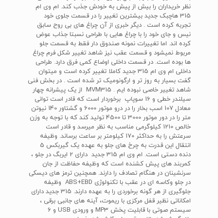
نظر خریداران را بیش از پیش به خودش جذب کند. ام وی ام
315 هاچبک جدید بیشترین تغییر را در قسمت جلوی خود
تجربه کرده است . دیگر خبری از آن چراغ های بی روح سابق
نیس و جای خود را با چراغ هایی با طراحی نسبتا جذاب عوض
کرده اند. اما تغییرات نمونه صندوق دار فقط به قسمت جلو
مربوط نمیشود و قسمت عقب نیز شاهد تغییر شکل فرم چراغ
ها بوده است. در قسمت داخلی اوضاع کمی فرق دارد. طراحی
داخلی ام وی ام 315 جدید کاملا تغییر کرده است و میتوان
گفت بسیار به روز تر و ارگونومیک تر شده است . در بخش فنی
شاهد تغییر خاصی نبوده ایم . MVM315 از یک پیشرانه چهار
سیلندر خطی و 16 سوپاپ برخوردار است که قادر است توانی
معادل 107 اسب بخار را در درو موتور 6000 و گشتاور 140 نیوتن
متر را در دور موتور 3000 تا 4500 تولید کند که با توجه به وزن
خالص 1210 کیلوگرمی مناسب به نظر میرسد و قادر است
سرعتش را به حداکثر 170 کیلومتر بر ساعت برساند. وظیفه
انتقال این قدرت به چرخ های جلو به عهده یک گیربکس 5
دنده دستی است. ام وی ام 315 جدید دارای 2 ایربگ در جلو ،
کمربند های پیش کشنده است که وظیفه حفاظت از جان
سرنشینان در هنگام تصادف را دارند. همچنین ترمز های دیسکی
در جلو وکاسه ای در عقب با تکنولوژی ABS+EBD وظیفه
جلوگیری از هر گونه برخوردی را به عهده دارند. 315 جدید دارای
امکاناتی نظیر قفل مرکزی با ریموت، آینه های جانبی برقی ،
سیستم صوتی با قابلیت پخش MP3 و ورودی USB و 6