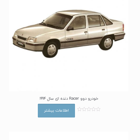
خودرو دوو Racer دنده ای سال 1994
اطلاعات بیشتر
ا
م
ت
ی
ا
ز