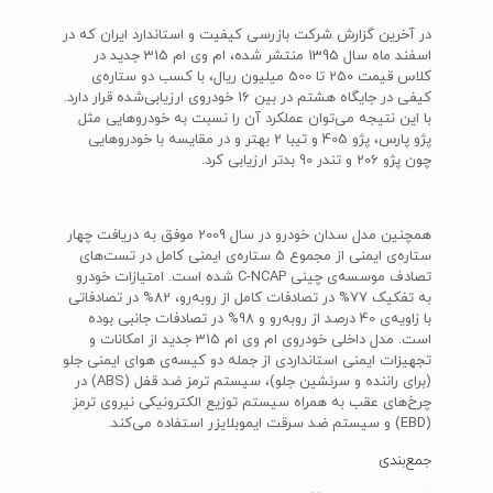
در آخرین گزارش شرکت بازرسی کیفیت و استاندارد ایران که در
اسفند ماه سال 1395 منتشر شده، ام وی ام 315 جدید در
کلاس قیمت 250 تا 500 میلیون ریال، با کسب دو ستاره‌ی
کیفی در جایگاه هشتم در بین 16 خودروی ارزیابی‌شده قرار دارد.
با این نتیجه می‌توان عملکرد آن را نسبت به خودروهایی مثل
پژو پارس، پژو 405 و تیبا 2 بهتر و در مقایسه با خودروهایی
چون پژو 206 و تندر 90 بدتر ارزیابی کرد.
همچنین مدل سدان خودرو در سال 2009 موفق به دریافت چهار
ستاره‌ی ایمنی از مجموع 5 ستاره‌ی ایمنی کامل در تست‌های
تصادف موسسه‌ی چینی C-NCAP شده است. امتیازات خودرو
به تفکیک 77% در تصادفات کامل از روبه‌رو، 82% در تصادفاتی
با زاویه‌ی 40 درصد از روبه‌رو و 98% در تصادفات جانبی بوده
است. مدل داخلی خودروی ام وی ام 315 جدید از امکانات و
تجهیزات ایمنی استانداردی از جمله دو کیسه‌ی هوای ایمنی جلو
(برای راننده و سرنشین جلو)، سیستم ترمز ضد قفل (ABS) در
چرخ‌های عقب به همراه سیستم توزیع الکترونیکی نیروی ترمز
(EBD) و سیستم ضد سرقت ایموبلایزر استفاده می‌کند.
جمع‌بندی