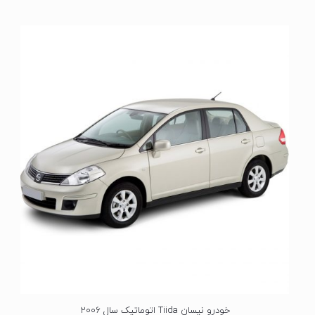
ت
ی
ا
ز
0
ا
ز
5
خودرو نیسان Tiida اتوماتیک سال 2006