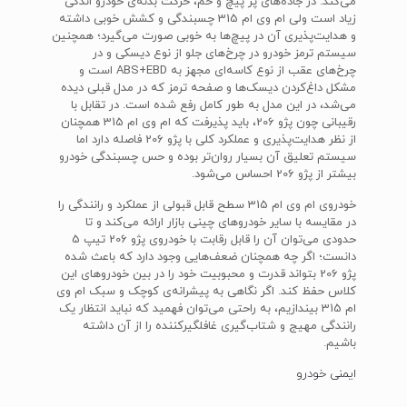
می‌کند. در جاده‌های پر پیچ و خم، حرکت بدنه‌ی خودرو اندکی
زیاد است ولی ام وی ام 315 چسبندگی و کشش خوبی داشته
و هدایت‌پذیری آن در پیچ‌ها به خوبی صورت می‌گیرد؛ همچنین
سیستم ترمز خودرو در چرخ‌های جلو از نوع دیسکی و در
چرخ‌های عقب از نوع کاسه‌ای مجهز به ABS+EBD است و
مشکل داغ‌کردن دیسک‌ها و صفحه ترمز که در مدل قبلی دیده
می‌شد، در این مدل به طور کامل رفع شده است. در تقابل با
رقیبانی چون پژو 206، باید پذیرفت که ام وی ام 315 همچنان
از نظر هدایت‌پذیری و عملکرد کلی با پژو 206 فاصله دارد اما
سیستم تعلیق آن بسیار روان‌تر بوده و حس چسبندگی خودرو
بیشتر از پژو 206 احساس می‌شود.
خودروی ام وی ام 315 سطح قابل قبولی از عملکرد و رانندگی را
در مقایسه با سایر خودروهای چینی بازار ارائه می‌کند و تا
حدودی می‌توان آن را قابل رقابت با خودروی پژو 206 تیپ 5
دانست؛ اگر چه همچنان ضعف‌هایی وجود دارد که باعث شده
پژو 206 بتواند قدرت و محبوبیت خود را در بین خودروهای این
کلاس حفظ کند. اگر نگاهی به پیشرانه‌ی کوچک و سبک ام وی
ام 315 بیندازیم، به راحتی می‌توان فهمید که نباید انتظار یک
رانندگی مهیج و شتاب‌گیری غافلگیرکننده را از آن داشته
باشیم.
ایمنی خودرو