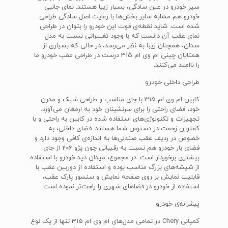
سپر خودرو در عین سادگی، بسیار زیبا هستند. نمای جانبی
خودرو هم مشابه سایر بخش‌ها با رعایت اصل سادگی طراحی
شده است. شاید نقطه‌ی قوت این خودرو را بتوان در طراحی
نمای عقب آن دانست که با وجود تغییراتی نسبت به مدل
سدان، همچنان زیبا به نظر می‌رسد، در حالی که بسیاری از
همتایان چینی ام وی ام 315 درست در طراحی عقب خودرو ما
را ناامید می‌کنند.
طراحی داخلی خودرو
کابین ام وی ام 315 با جای مناسب و طراحی شیک و مدرن
خود، فضای راحتی را برای سرنشینان خود به ارمغان می‌آورد.
تجهیزات و تکنولوژی‌های استفاده شده در کابین به راحتی و با
کمترین زحمت در دسترس شما هستند. فضای داخلی، به
خصوص در ردیف عقب صندلی‌ها به اندازه‌ی کافی وجود دارد و
فضای بار خودرو هم نسبت به رقیبانی چون پژو 206 از جای
بیشتری برخوردار است. در مجموع، میدان دید خودرو با استفاده
از شیشه‌های بزرگ مناسب بوده و استفاده از دوربین عقب با
قابلیت نمایش بر روی صفحه نمایش و سنسور پارک عقب،
استفاده از خودرو در فضاهای شهری را راحت‌تر نموده است.
پیشرانه‌ی خودرو
کمپانی Chery در تمامی مدل‌های ام وی ام 315 تنها از یک نوع