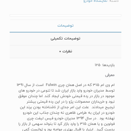
دسته:
نمایشگاه خودرو
توضیحات
توضیحات تکمیلی
نظرات
0
بازدیدها: 125
معرفی
ام وی ام 315 که در اصل همان چری Fulwin است از سال 1391
توسط مدیران خودرو وارد بازار ایران شد تا تنوعی در خودرو های
موجود در بازار در رده قیمتی خودش ایجاد کند. اما چندان موفق
نبود و خریداران محصولات پژو را در این رده قیمتی بیشتر
ترجیح میدادند. علت این امر جدای از ناشناخته بودن برند این
خودرو در ایران به طراحی ظاهری نه چندان جذاب این خودرو
نهفته بود . در سال 1394 مدیران خودرو فیس لیفت چری
فولوین و یا همان 315 را وارد بازار کرد تا بتواند سهمی از بازار را
بدست گیرد . اینبار با اقبال بهتری مواجه بود و توانست کمی