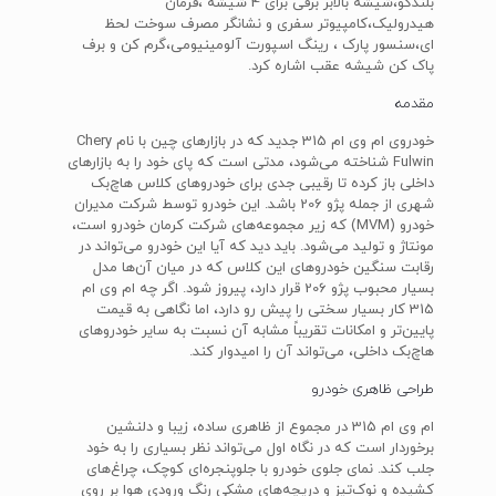
بلندگو،شیشه بالابر برقی برای 4 شیشه ،فرمان
هیدرولیک،کامپیوتر سفری و نشانگر مصرف سوخت لحظ
ای،سنسور پارک ، رینگ اسپورت آلومینیومی،گرم کن و برف
پاک کن شیشه عقب اشاره کرد.
مقدمه
خودروی ام وی ام 315 جدید که در بازارهای چین با نام Chery
Fulwin شناخته می‌شود، مدتی است که پای خود را به بازارهای
داخلی باز کرده تا رقیبی جدی برای خودروهای کلاس هاچ‌بک
شهری از جمله پژو 206 باشد. این خودرو توسط شرکت مدیران
خودرو (MVM) که زیر مجموعه‌های شرکت کرمان خودرو است،
مونتاژ و تولید می‌شود. باید دید که آیا این خودرو می‌تواند در
رقابت سنگین خودروهای این کلاس که در میان آن‌ها مدل
بسیار محبوب پژو 206 قرار دارد، پیروز شود. اگر چه ام وی ام
315 کار بسیار سختی را پیش رو دارد، اما نگاهی به قیمت
پایین‌تر و امکانات تقریباً مشابه آن نسبت به سایر خودروهای
هاچ‌بک داخلی، می‌تواند آن را امیدوار کند.
طراحی ظاهری خودرو
ام وی ام 315 در مجموع از ظاهری ساده، زیبا و دلنشین
برخوردار است که در نگاه اول می‌تواند نظر بسیاری را به خود
جلب کند. نمای جلوی خودرو با جلوپنجره‌ای کوچک، چراغ‌های
کشیده و نوک‌تیز و دریچه‌های مشکی رنگ ورودی هوا بر روی