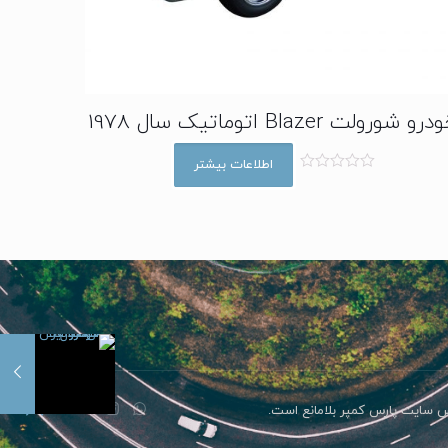
رو شورولت Blazer اتوماتیک سال 1978
اطلاعات بیشتر
ا
م
ت
ی
ا
ز
0
ا
ز
5
رس سایت پارس کمپر بلامانع است.