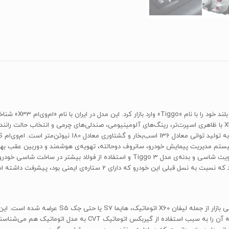
متفاوت و طراحی داخلی زیباتر از قبل راهی بازار شد. ام‌وی‌ام X33S با ظاهری اسپرت‌تر، رینگ‌های آلومینیومی، صندلی‌ها
حداکثر سرعت آن 175 کیلومتر بر ساعت است. شرکت چری با تقویت شاسی و بدنه‌ی مدل ggo 3
خودروی ام‌وی‌ام X33S به قصد رقابت با سایر شاسی‌بلنده