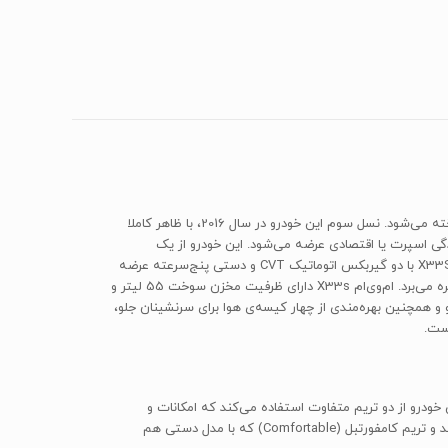
شرکت «CHERY» در سال 2005، اولین سری از کلاس نیمه‌شاسی بلند خود را با نام «Tiggo» وارد بازار کرد. این مدل در ایران با نام «ام‌وی‌ام X33» شناخته می‌شود. نسل سوم این خودرو در سال 2016، با ظاهر کاملا
ی چرمی و انتخاب حالت رانندگی اسپرت یا اقتصادی عرضه می‌شود. این خودرو از یک
پیشرانه‌ی چهارسیلندر به حجم 1971 سی‌سی بهره می‌برد که قادر به تولید توانی معادل 136 اسب‌بخار و گشتاوری معادل 180 نیوتن‌متر است. ام‌وی‌ام X33S با دو گیربکس اتوماتیک CVT و دستی پنج‌سرعته عرضه
می‌شود. این خودرو از امکاناتی نظیر سنسور پارک، کروز کنترل، سیستم مدیریت پیمایش خودرو، سانروف دوحالته، تهویه‌ی هوشمند و دوربین عقب بهره می‌برد. ام‌وی‌ام X33s دارای ظرفیت مخزن سوخت 55 لیتر و
Ti و استفاده از فولاد بیشتر در ساخت شاسی خودرو و همچنین بهره‌مندی از چهار کیسه‌ی هوا برای سرنشینان جلو،
ای چینی بازار از جمله لیفان X60 اتوماتیک، هایما S7 یا حتی جک S5 عرضه شده است. این خودرو از دو تریم متفاوت استفاده می‌کند که امکانات و
تجهیزات آن‌ها تا حدودی متفاوت است: تریم لاکچری (Luxury) که آن را به سبب استفاده از گیربکس اتوماتیک CVT به مدل اتوماتیک هم می‌شناسند و تریم کامفورتبل (Comfortable) که با مدل دستی هم