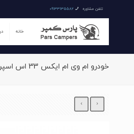
تلفن مشاوره
09133135582
خانه
در
خودرو ام وی ام ایکس 33 اس اسپرت اتوماتیک سال 1396