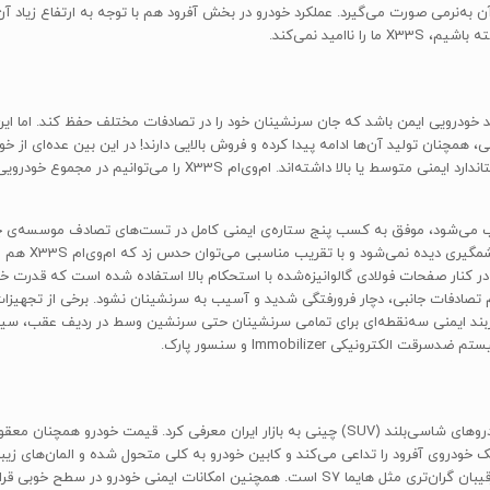
هدایت‌پذیری آن به‌نرمی صورت می‌گیرد. عملکرد خودرو در بخش آفرود هم با توجه به ارتفاع ز
 خودرویی ایمن باشد که جان سرنشینان خود را در تصادفات مختلف حفظ کند. اما این 
، همچنان تولید آن‌ها ادامه پیدا کرده و فروش بالایی دارند! در این بین عده‌ای از خو
تنوع در بازار کسالت‌آور داخلی، سعی در عرضه‌ی خودروهایی با استاندارد ا
امکانات ایمنی ا
ر طراحی Tiggo 3 از بدنه‌ی کاملا فلزی در کنار صفحات فولادی گالوانیزه‌شده با استحکام بالا استفاده ش
ام‌وی‌ام X33S جدید را می‌توان نمونه‌ی بسیار موفقی از ورود خودروهای شاسی‌بلند (SUV) چینی به باز
ک خودروی آفرود را تداعی می‌کند و کابین خودرو به کلی متحول شده و المان‌های زیبا
بوده و شتاب‌گیری آن با وجود ضعف‌های جزئی، همچنان بهتر از رقیبان گران‌تری مثل هایما S7 است. 