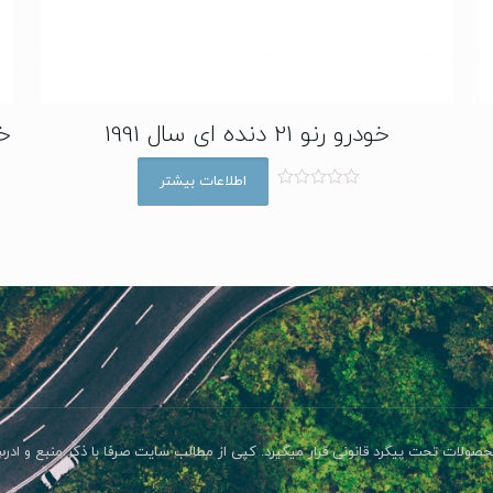
خودرو رنو 21 دنده ای سال 1991
خود
اطلاعات بیشتر
ا
م
ت
ی
ا
ز
0
ا
ز
5
صولات تحت پیگرد قانونی قرار میگیرد. کپی از مطالب سایت صرفا با ذکر منبع و اد