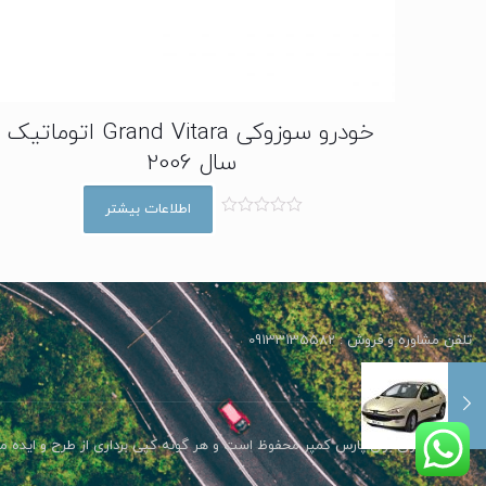
خودرو سوزوکی Grand Vitara اتوماتیک
سال 2006
اطلاعات بیشتر
ا
م
ت
ی
ا
ز
0
ا
تلفن مشاوره و فروش : 09133135582
ز
5
تمامی حقوق برای پارس کمپر محفوظ است و هر گونه کپی برداری از طرح و ایده مح