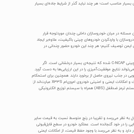
یاد آن بسیار مناسب است؛ هر چند نباید گذر از شرایط جاده‌ای بسیار
مسئله‌ در میان خودروسازان داخلی چندان موردتوجه قرار
دروسازان با واردکردن خودروهای چینی باکیفیت، علاوه‌بر ایجاد
یمنی متوسط یا بالا داشته‌اند. ام‌وی‌ام X33S را می‌توانیم در مجموع خودرویی ایمن توصیف کنیم؛ هر چند این خودرو حضور چندانی در
خودروی Chery Tiggo 5 که هم‌خانواده‌ی ام‌وی‌ام X33S محسوب می‌شود، موفق به کسب پنج ستاره‌ی ایمنی کامل در تست‌های تصادف موسسه‌ی چینی C-NCAP شده که نتیجه‌ی بسیار درخشانی است. اگر
ین دو خودرو را با یکدیگر مقایسه کنیم، تفاوت چشمگیری دیده نمی‌شود و با تقریب مناسبی می‌توان حدس زد که ام‌وی‌ام X33S هم می‌تواند نتایج موفقیت‌آمیزی را در این ارزیابی‌ها به دست آورد.
ده است که قدرت خوبی در جذب نیروی حاصل از برخورد دارند. همچنین برای استحکام
درها از میله‌های فولادی مستحکم استفاده شده است تا در هنگام تصادفات جانبی، دچار فرورفتگی شدید و آسیب به سرنشینان نشود. برخی از تجهیزات و امکانات ایمنی و امنیتی خودروی ام‌وی‌ام X33S عبارت‌اند از:
دو عدد کیسه‌ی هوای ایمنی SRS برای راننده و سرنشین جلو، کمربند ایمنی سه‌نقطه‌ای برای تمامی سرنشینان حتی سرنشین وسط در ردیف عقب، سیستم ترمز ضدقفل (ABS) همراه با سیستم توزیع الکترونیکی
ار ایران معرفی کرد. قیمت خودرو همچنان معقول به نظر می‌رسد و تقریبا در رنج متوسط نسبت به قیمت سایر
یی را در خود گنجانده است. عملکرد خودرو در سطح قابل‌قبولی
همچنین امکانات ایمنی خودرو در سطح خوبی قرار دارد و به نظر می‌رسد با وجود حفظ قیمت، از امکانات ایمنی