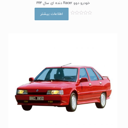
خودرو دوو Racer دنده ای سال 1994
اطلاعات بیشتر
ا
م
ت
ی
ا
ز
0
ا
ز
5