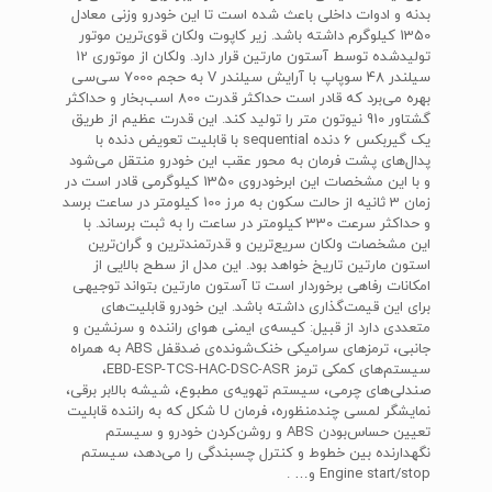
بدنه و ادوات داخلی باعث شده است تا این خودرو وزنی معادل
1350 کیلوگرم داشته باشد. زیر کاپوت ولکان قوی‌ترین موتور
تولیدشده توسط آستون مارتین قرار دارد. ولکان از موتوری 12
سیلندر 48 سوپاپ با آرایش سیلندر V به حجم 7000 سی‌سی
بهره می‌برد که قادر است حداکثر قدرت 800 اسب‌بخار و حداکثر
گشتاور 910 نیوتون متر را تولید کند. این قدرت عظیم از طریق
یک گیربکس 6 دنده sequential با قابلیت تعویض دنده با
پدال‌های پشت فرمان به محور عقب این خودرو منتقل می‌شود
و با این مشخصات این ابرخودروی 1350 کیلوگرمی قادر است در
زمان 3 ثانیه از حالت سکون به مرز 100 کیلومتر در ساعت برسد
و حداکثر سرعت 330 کیلومتر در ساعت را به ثبت برساند. با
این مشخصات ولکان سریع‌ترین و قدرتمندترین و گران‌ترین
استون مارتین تاریخ خواهد بود. این مدل از سطح بالایی از
امکانات رفاهی برخوردار است تا آستون مارتین بتواند توجیهی
برای این قیمت‌گذاری داشته باشد. این خودرو قابلیت‌های
متعددی دارد از قبیل: کیسه‌ی ایمنی هوای راننده و سرنشین و
جانبی، ترمزهای سرامیکی خنک‌شونده‌ی ضدقفل ABS به همراه
سیستم‌های کمکی ترمز EBD-ESP-TCS-HAC-DSC-ASR،
صندلی‌های چرمی، سیستم تهویه‌‎ی مطبوع، شیشه بالابر برقی،
نمایشگر لمسی چندمنظوره، فرمان U شکل که به راننده قابلیت
تعیین حساس‌بودن ABS و روشن‌کردن خودرو و سیستم
نگهدارنده بین خطوط و کنترل چسبندگی را می‌دهد، سیستم
Engine start/stop و… .