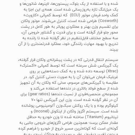
شده و با استفاده از یک بلوک، پیستون‌ها، لاینرها، شاتون‌ها و
یک میل‌لنگ تازه به‌روزرسانی شده است. همه‌ی این اجزا به
کمک واحد فرمان موتور (ECU) که توسط کمپانی «کازورث»
(Cosworth) طراحی شده است، کنترل می‌شوند. موتور ولکان
برای تقسیم وزن بهتر و عملکردی پویاتر به طور کامل در پشت
محور جلو قرار گرفته است و برای قدرت و گشتاور خروجی آن،
سه سطح مختلف قابل‌تنظیم در نظر گرفته شده تا راننده به
تدریج با بهبود مهارت رانندگی خود، عملکرد قدرتمندتری را از آن
ببیند.
سیستم انتقال قدرتی که در پشت پیشرانه‌ی ولکان قرار گرفته،
یک گیربکس شش سرعته است که توسط کمپانی «اکسترک»
(Xtrac) توسعه داده شده و به کمک دسته‌هایی بر روی
غربلیک فرمان می‌توان آن را به صورت دستی کنترل کرد. در
مقایسه با گیربکس‌های مرسوم، مدلی که ولکان به آن تجهیز
شده از سطح فولاد بالاتری در دنده‌ها استفاده می‌کند و
مجموعه‌ی منحصربه‌فردی از نسبت دنده‌ها (gear ratios) برای
آن در نظر گرفته شده است. وزن این گیربکس تنها 70
کیلوگرم بوده و با یک روکش سبک‌وزن آلومینیومی پوشانده
شده است. سیستم اگزوز ولکان از اینکونل (Inconel) و
تیتانیوم (Titanium) ساخته شده تا وزن خودرو به حداقل
مقدار ممکن برسد؛ همچنین طراحی اگزوزهای خروجی جانبی به
گونه‌ای است که کوتاه‌ترین مسیر خروج از خودرو را فراهم کرده
و بدون تغییر دیفیوزر عقب، رسیدن به حداکثر نیروی رو به