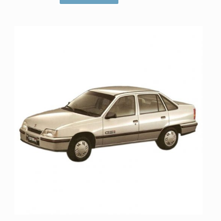
ا
م
ت
ی
ا
ز
0
ا
ز
5