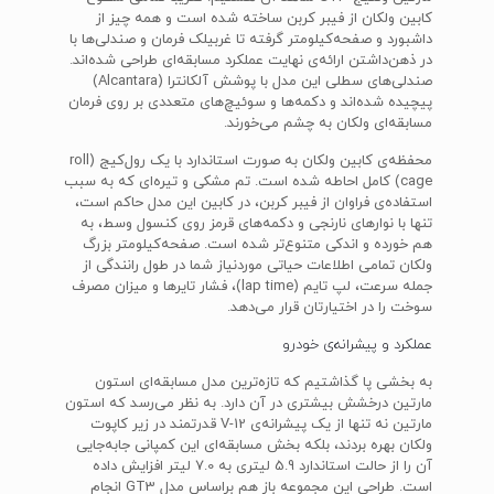
کابین ولکان از فیبر کربن ساخته شده است و همه چیز از
داشبورد و صفحه‌کیلومتر گرفته تا غربیلک فرمان و صندلی‌ها با
در ذهن‌داشتن ارائه‌ی نهایت عملکرد مسابقه‌ای طراحی شده‌اند.
صندلی‌های سطلی این مدل با پوشش آلکانترا (Alcantara)
پیچیده شده‌اند و دکمه‌ها و سوئیچ‌های متعددی بر روی فرمان
مسابقه‌ای ولکان به چشم می‌خورند.
محفظه‌ی کابین ولکان به صورت استاندارد با یک رول‌کیج (roll
cage) کامل احاطه شده است. تم مشکی و تیره‌ای که به سبب
استفاده‌ی فراوان از فیبر کربن، در کابین این مدل حاکم است،
تنها با نوارهای نارنجی و دکمه‌های قرمز روی کنسول وسط، به
هم خورده و اندکی متنوع‌تر شده است. صفحه‌کیلومتر بزرگ
ولکان تمامی اطلاعات حیاتی موردنیاز شما در طول رانندگی از
جمله سرعت، لپ تایم (lap time)، فشار تایرها و میزان مصرف
سوخت را در اختیارتان قرار می‌دهد.
عملکرد و پیشرانه‌ی خودرو
به بخشی پا گذاشتیم که تازه‌ترین مدل مسابقه‌ای استون
مارتین درخشش بیشتری در آن دارد. به نظر می‌رسد که استون
مارتین نه تنها از یک پیشرانه‌ی V-12 قدرتمند در زیر کاپوت
ولکان بهره بردند، بلکه بخش مسابقه‌ای این کمپانی جابه‌جایی
آن را از حالت استاندارد 5.9 لیتری به 7.0 لیتر افزایش داده
است. طراحی این مجموعه باز هم براساس مدل GT3 انجام