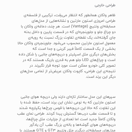
طراحی خارجی
ظاهر ولکان همانطور که انتظار می‌رفت، ترکیبی از فلسفه‌ی
طراحی امروزی استون مارتین و نشانه‌هایی از مدل‌های
مسابقه‌ای ونتیج (Vantage) است. هر چند، دماغه‌ی ولکان با
دو چراغ جلو و جلوپنجره‌ای که در قسمت پایین و داخل بدنه
جای گرفته‌اند، یک نقطه‌ی تفاوت بزرگ نسبت به رویه‌ی
معمول استون مارتین محسوب می‌شود. جلوپنجره‌ی ولکان حالا
بخشی از یک قسمت کاملاً فیبر کربنی و جدا است که
بخش‌های دیگری مثل اسپلیتر و دریچه‌های جانبی را شکل داده
است و چراغ‌های LED جلو هم به قدری باریک هستند که در
تصویر کلی خودرو ممکن است مورد توجه قرار نگیرند. در
نتیجه‌ی این طراحی، کاپوت ولکان عریض‌تر از تمامی مدل‌های
دیگر این برند است.
سپرهای این مدل ساختار تازه‌ای دارند ولی دریچه هوای جانبی
استون مارتین که به نوعی نشان این برند است، حفظ شده با
این تفاوت که حالا این دریچه‌ها با قوس چرخ‌ها یکپارچه شدند
و تا قسمت عقب درب‌ها گسترش پیدا کردند. طراحی نمای عقب
ولکان کاملاً جدید است اما تعدادی از جزئیات مثل چراغ‌ها،
دریچه‌های هوای گوشه‌ها و باله‌ی بزرگ عقب آن یادآور
مدل‌های مسابقه‌ای دیگری مثل ونتیج GT3 و GTE هستند. با