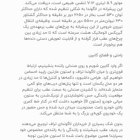
موتور 5.9 لیتری V-12 تنفس طبیعی است، دریافت می‌کند.
این پیشرانه در لاگوندا به شکلی تنظیم شده که دارای حداکثر
توان 540 اسب بخار در 6650 دور بر دقیقه و حداکثر گشتاور
630 نیوتن‌متر در 5500 دور بر دقیقه است. وظیفه‌ی انتقال
نیروی خروجی از این پیشرانه به چرخ‌های عقب برعهده‌ی یک
گیربکس اتوماتیک هشت سرعته است که تا حد زیادی بین
چرخ‌های عقب قرار گرفته و از قابلیت تعویض دستی دنده‌ها
هم برخوردار است.
راحتی و فضای کابین
اگر وارد کابین شویم و روی صندلی راننده بنشینیم، ارتباط
قوی‌تری را میان لاگوندا تراف و استون مارتین راپید احساس
خواهیم کرد. طراحی داشبورد، دکمه‌ها و کنترل‌ها تا حد زیادی در
هر دو مدل یکسان است و تنها پنل‌های درب‌های جلو کمی
متمایز شده‌اند. با کشیدن صندلی به سمت عقب برای تنظیم
موقعیت رانندگی، حس ناخوشایندی از نزدیک‌شدن به ستون
میانی خودرو (ستون B) خواهید داشت که در کنار خط کمری
بالای خودرو باعث محدودیت میدان دید شده و حس حضور در
یک خودروی کوپه‌ی بزرگ را به شما منتقل می‌کند.
بدون شک بسیاری از خریداران لاگوندای تراف ترجیح می‌دهند
در ردیف عقب بنیشینند و رانندگی را به راننده‌ی مخصوص خود
بسپارند! همین موضوع باعث شده تا استون مارتین توجه