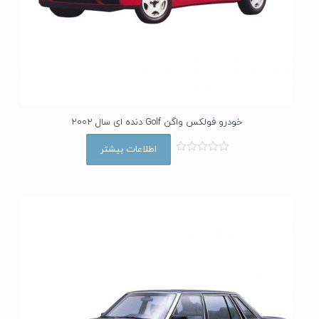
خودرو فولکس واگن Golf دنده ای سال 2002
اطلاعات بیشتر
ا
م
ت
ی
ا
ز
0
ا
ز
5