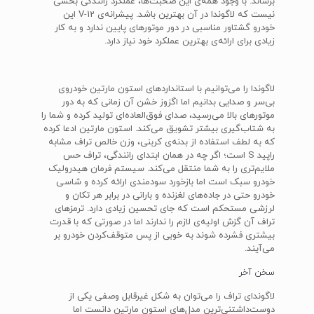
برساند. با وجود همه‌ی این صحبت‌ها، عملکرد رانندگی بخشی
نیست که لاگوندا در آن بهترین باشد. پیشرانه‌ی V-12 این
خودرو گشتاور مناسبی در دور موتورهای پایین ندارد و به کار
زیادی برای ارائه‌ی بهترین عملکرد خود نیاز دارد.
لاگوندا را می‌توانیم با استانداردهای استون مارتین خودروی
بی‌سر و صدایی بدانیم اما اگزوز خشن آن زمانی که به دور
موتورهای بالا می‌رسید، صدای فوق‌العاده‌ای تولید کرده و شما را
به شتاب‌گیری بیشتر تشویق می‌کند. استون مارتین ادعا کرده
که به لطف استفاده از بدنه‌ی کربنی، وزن خالص تراف مشابه
راپید S است؛ اگر چه در همان ابتدای رانندگی، تراف حس
ملایم‌تری را به شما منتقل می‌کند. سیستم فرمان هیدرولیک
خودرو سبک است اما بازخورد سودمندی ارائه کرده و شاسی
خودرو حتی در جاده‌های لغزنده و بارانی در برابر هر تکان و
لرزشی مستحکم است که جای تحسین زیادی دارد. ترمزهای
تراف آن گزش اولیه‌ی لازم را ندارند اما در صورتی که با قدرت
بیشتری فشرده شوند به خوبی از پس متوقف‌کردن خودرو بر
می‌آیند.
سخن آخر
لاگوندای تراف را می‌توان به شکل غیرقابل وصفی یکی از
دوست‌داشتنی‌ترین مدل‌های استون مارتین دانست اما