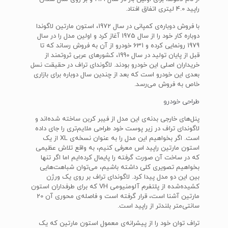
راپید 4.0 لیتری اتفاق افتاد.
با فروش دوباره‌ی کمپانی در سال 1972، استون مارتین لاگوندا
دوباره کار خود را از سال 1975 آغاز کرد و اولین مدل را در سال
1979 رونمایی کرده و 631 خودرو از آن به فروش رساند که تا
قبل از پایان تولید در سال 1990، کشورهای عربی ثروتمند از
خریداران اصلی این خودرو بودند. لاگوندای تراف در حقیقت نسل
بعدی این خودرو است که بعد از چندین سال دوباره برای بازاری
خاص به فروش می‌رسد.
طراحی خودرو
پنل‌های خارجی بدنه‌ی این مدل از فیبر کربن ساخته شده‌اند و
لاگوندای تراف در زیر پوست خود طراحی ملایم‌تری را جای داده
است. اگر بخواهیم این مدل را به عنوان نسخه‌ی XL از یک
استون مارتین راپید اس معرفی کنیم، به واقع تلاش عظیمی
که در ساخت آن صورت گرفته را پایمال کرده‌ایم اما اگر تنها
بخواهیم تصویری کلی داشته باشیم، می‌توان شباهت‌هایی
بین این دو مدل پیدا کرد. لاگوندای تراف بر روی یک ورژن
کشیده‌شده از پلتفرم آلومنیومی VH که برای طرفداران استون
مارتین آشنا است، قرار گرفته است و فاصله‌ی محوری آن 20
سانتی‌متر بلندتر از راپید است.
تراف توان خود را از پیشرانه‌ی معمول استون مارتین که یک