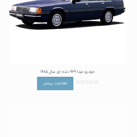
خودرو مزدا 929 دنده ای سال 1985
اطلاعات بیشتر
ا
م
ت
ی
ا
ز
0
ا
ز
5