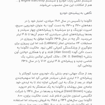
سیستم کمکی پارک خودرو و سیستم engine start/stop و…
هم از امکانات این مدل محسوب می‌شوند.
نگاهی به پیشینه‌ی خودرو
لاگوندا با تأسیس در سال 1906 میلادی، اعتبار خود را در
دهه‌های 1920 و 1930 به دست آورد؛ به عنوان خودرویی سریع،
اسپرت تورینگ و دو سرنشینه با پیشرانه‌های چهار سیلندر و
بعدها پیشرانه‌های شش سیلندری که حجم آن‌ها تا 4.5 لیتر
می‌رسید. اگر چه در سال 1935 لاگوندا موفق به پیروزی در
مسابقات 24 ساعته‌ی لمانز (LeMans) شد اما این پیروزی برای
جلوگیری از ورشکستگی کمپانی کافی نبود. مالکیت لاگوندا به
دست «اَلن گود» (Alan Good) افتاد و او با همکاری «والتن اُون
بنتلی» (W. O. Bentley) ، مالک کمپانی لوکس بنتلی، یک
شاسی جدید و پیشرانه‌ی 4.5 لیتری V-12 را در سال 1938
رونمایی کرد.
بعد از جنگ جهانی دوم، بنتلی یک خودروی جدید کوچکتر با
پیشرانه‌ی 2.6 لیتری شش سیلندر طراحی کرد اما سهمیه‌بندی
فولاد در بعد از جنگ به این کمپانی اجازه نداد تا به ایده‌ی خود
جامه‌ی عمل بپوشاند و لاگوندا به یک صنعتگر به نام «دیوید
براون» (David Brown) فروخته و بعدها در سال 1948 با شرکت
انگلیسی استون مارتین ادغام شد. تحت مالکیت براون، 800
لاگوندا بین سال‌های 1949 و 1958 به فروش رسیدند اما استفاده
از نام لاگوندا برای اولین بار در سال 1961 و بر روی مدل سدان