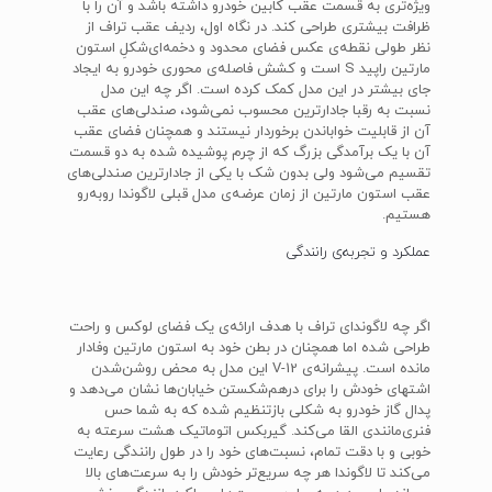
ویژه‌تری به قسمت عقب کابین خودرو داشته باشد و آن را با
ظرافت بیشتری طراحی کند. در نگاه اول، ردیف عقب تراف از
نظر طولی نقطه‌ی عکس فضای محدود و دخمه‌ای‌شکلِ استون
مارتین راپید S است و کشش فاصله‌ی محوری خودرو به ایجاد
جای بیشتر در این مدل کمک کرده است. اگر چه این مدل
نسبت به رقبا جادارترین محسوب نمی‌شود، صندلی‌های عقب
آن از قابلیت خواباندن برخوردار نیستند و همچنان فضای عقب
آن با یک برآمدگی بزرگ که از چرم پوشیده شده به دو قسمت
تقسیم می‌شود ولی بدون شک با یکی از جادارترین صندلی‌های
عقب استون مارتین از زمان عرضه‌ی مدل قبلی لاگوندا روبه‌رو
هستیم.
عملکرد و تجربه‌ی رانندگی
اگر چه لاگوندای تراف با هدف ارائه‌ی یک فضای لوکس و راحت
طراحی شده اما همچنان در بطن خود به استون مارتین وفادار
مانده است. پیشرانه‌ی V-12 این مدل به محض روشن‌شدن
اشتهای خودش را برای درهم‌شکستن خیابان‌ها نشان می‌دهد و
پدال گاز خودرو به شکلی بازتنظیم شده که به شما حس
فنری‌مانندی القا می‌کند. گیربکس اتوماتیک هشت سرعته به
خوبی و با دقت تمام، نسبت‌های خود را در طول رانندگی رعایت
می‌کند تا لاگوندا هر چه سریع‌تر خودش را به سرعت‌های بالا