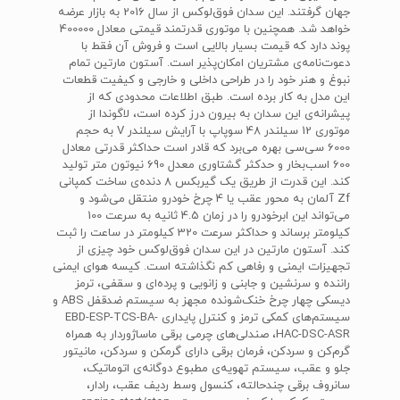
جهان گرفتند. این سدان فوق‌لوکس از سال 2016 به بازار عرضه
خواهد شد. همچنین با موتوری قدرتمند قیمتی معادل 400000
پوند دارد که قیمت بسیار بالایی است و فروش آن فقط با
دعوت‌نامه‌ی مشتریان امکان‌پذیر است. آستون مارتین تمام
نبوغ و هنر خود را در طراحی داخلی و خارجی و کیفیت قطعات
این مدل به کار برده است. طبق اطلاعات محدودی که از
پیشرانه‌ی این سدان به بیرون درز کرده است، لاگوندا از
موتوری 12 سیلندر 48 سوپاپ با آرایش سیلندر V به حجم
6000 سی‌سی بهره می‌برد که قادر است حداکثر قدرتی معادل
600 اسب‌بخار و حدکثر گشتاوری معدل 690 نیوتون متر تولید
کند. این قدرت از طریق یک گیربکس 8 دنده‌ی ساخت کمپانی
Zf آلمان به محور عقب یا 4 چرخ خودرو منتقل می‌شود و
می‌تواند این ابرخودرو را در زمان 4.5 ثانیه به سرعت 100
کیلومتر برساند و حداکثر سرعت 320 کیلومتر در ساعت را ثبت
کند. آستون مارتین در این سدان فوق‌لوکس خود چیزی از
تجهیزات ایمنی و رفاهی کم نگذاشته است. کیسه هوای ایمنی
راننده و سرنشین و جابنی و زانویی و پرده‌ای و سقفی، ترمز
دیسکی چهار چرخ خنک‌شونده مجهز به سیستم ضدقفل ABS و
سیستم‌های کمکی ترمز و کنترل پایداری EBD-ESP-TCS-BA-
HAC-DSC-ASR، صندلی‌های چرمی برقی ماساژوردار به همراه
گرم‌کن و سردکن، فرمان برقی دارای گرمکن و سردکن، مانیتور
جلو و عقب، سیستم تهویه‌ی مطبوع دوگانه‌ی اتوماتیک،
سانروف برقی چندحالته، کنسول وسط ردیف عقب، رادار،