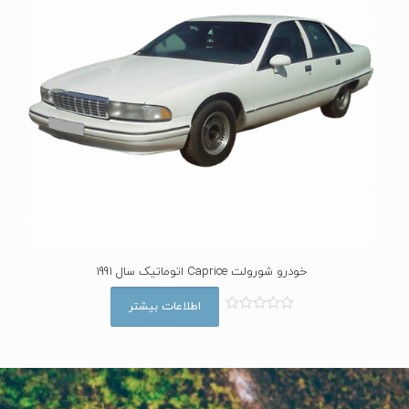
خودرو شورولت Caprice اتوماتیک سال 1991
اطلاعات بیشتر
ا
م
ت
ی
ا
ز
0