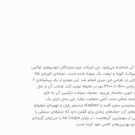
وه فولکس واگن از زیرمجموعه‌های آن شناخته می‌شود. این شرکت جزو سازندگان خودروهای لوکس
دنیا به حساب می‌آید که کارخانه‌های خود را در هشت کشور مستقر کرده است. A5 یکی از مدل‌های این خودروساز است. A5 در نسخه‌های کابریولت (کروک)، کوپه و لیفت بک عرضه شده است. نسخه‌ی کوپه‌ی A5
خودرویی است که طراح آن، آقای والتر د سیلوا، آن را بهترین طراحی عمرش می‌داند. تولید A5 coupe از سال 2007 شروع و از سال 2013 به بعد تغییراتی در طراحی این سری انجام شد. این خودرو از یک پیشرانه‌ی 2
لیتری توربو شارژ 4 سیلندر با آرایش خطی بهره می‌برد که قادر است توانی معادل 230 اسب‌بخار در 5500 دور در دقیقه و گشتاور 350 نیوتون متر در بازه‌ی 1500 تا 4200 دور در دقیقه تولید کند. شتاب آن از حال
ثر سرعت آن 250 کیلومتر در ساعت است که برای جثه‌ی 1540کیلوگرمی آن اعداد بسیار خوبی به‌شمار می‌رود. مصرف سوخت ترکیبی آن به ازای
ع خودرو به هنگام سفارش این اعداد ممکن است کمی متفاوت باشد. این مدل دارای یک
جعبه‌دنده‌ی 7 سرعته است و نیروی خود را به تمام چرخ‌ها انتقال می‌دهد. در قسمت رفاهی می‌توان به تهویه‌ی مطبوع خودکار، کروز کنترل، سیستم دسترسی بدون کلید یا Keyless، سنسور باران و تهویه‌ی مطبوع،
 و چراغ‌های زنون و مه‌شکن با قابلیت تنظیم ارتفاع اشاره کرد. A5 در بخش ایمنی و فناوری‌های آن، حرف‌های زیادی برای گفتن دارد که ترمزهای دیسکی با
قابلیت ABS، سیستم کنترل پایداری ESC، سیستم کنترل کشش TSC ،ETC ،BAS و انواع کیسه‌های هوا برای سرنشینان جلو و کسیه‌های هوای جانبی از مهم‌ترین آن‌هاست. در پایان A5 Coupe را می‌توان گزینه‌ی
زو بهترین‌های کلاس خود کرده است.