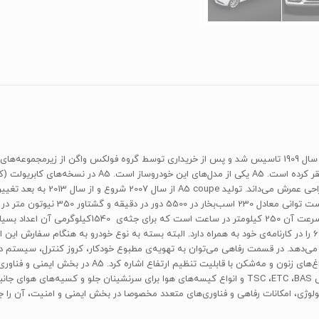
«آئودی» از مشهورترین کمپانی‌های خودروساز آلمانی است که در سال 1909 تاسیس شد و پس از خریداری توسط گر
سکون تا سرعت 100 کیلومتر در ساعت حدود 6.4 ثانیه و حداک
پیمودن 100 کیلومتر حدود 7 لیتر است و استاندارد آلایندگی یورو 6 را در کارنامه‌ی خود به همراه دارد. البته بسته به نو
شیشه‌های بالابر و تنظیم صندلی‌ها به‌طور برقی، فرمان برقی
وژی، امکانات رفاهی و فناوری‌های متعدد مخصوصا در بخش ایمنی و امنیت، آن را ج