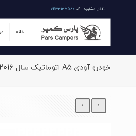
تلفن مشاوره
09133135582
خانه
در
خودرو آودی A5 اتوماتیک سال 2016