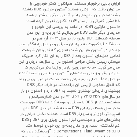
ارزش بالایی برخوردار هستند. هم‌اکنون کمتر خودرویی را
می‌توان یافت که ارزشی همانند آستون مارتین DB5 داشته
باشد؛ اما در بین مدل‌های اخیر آستون، یکی بیشتر از همه
خط‌مشی کمپانی را از سال 2004 تاکنون تعیین کرده است:
«آستون مارتین DB9». در ادامه به بررسی این خودرو و
مدل‌های دیگر مانند DBS می‌پردازیم که بر پایه‌ی این مدل
ساخته شده‌اند. DB9 اولین بار در سال 2003 آن هم در
نمایشگاه فرانکفورت به جهانیان معرفی و در اصل پایه‌گذار عصر
جدیدی در آستون مارتین شد؛ به‌طوری که نمی‌توان شباهت
تمامی مدل‌های آستون بعد از DB9 را به آن انکار کرد. هنریک
فیسکر، رییس بخش طراحی آستون در آن سال‌ها، درباره‌ی این
مدل می‌گوید: «ما به خودرویی باوقار و زیبا فکر می‌کردیم که
علاوه‌بر وقار و زیبایی سنت‌های آستون در طراحی را حفظ کند.»
در اصل هدف اصلی تیم طراحی حفظ اصالت در عین زیبایی بود
که الحق به‌خوبی از پس آن برآمده‌اند. در طرف دیگر DBS
پیشینه‌ی تاریخی بیشتری نسبت به DB9 دارد و آستون دو بار
در سال‌های 1967 تا 72 و 69 تا 72 دو مدل شش‌سیلندر و
هشت‌سیلندر از DBS را معرفی و عرضه کرد اما DBS موردبحث
ما در سال 2008 بر پایه‌ی DB9 ساخته شد. در اصل DBS مدل
اسپرت‌تر، قوی‌تر و سریع‌تر DB9 است. همانند بخش طراحی در
بخش‌های فنی و مهندسی نیز آستون چیزی برای DB9 وDBS
کم نگذاشته است. برای مثال بدنه‌ی این خودرو توسط متد
Computational Fluid Dynamics :CFD در آزمایشگاه ولوو که