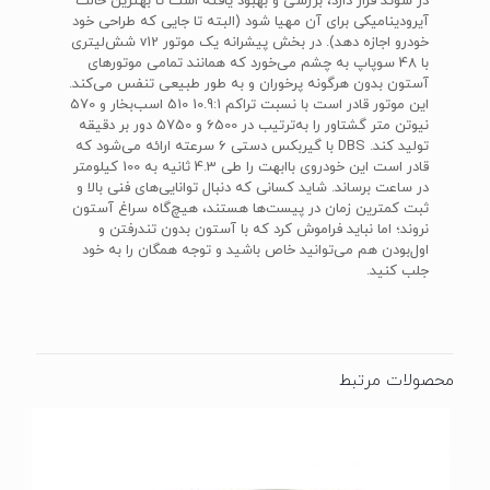
در سوئد قرار دارد، بررسی و بهبود یافته است تا بهترین حالت
آیرودینامیکی برای آن مهیا شود (البته تا جایی که طراحی خود
خودرو اجازه دهد). در بخش پیشرانه یک موتور v12 شش‌لیتری
با 48 سوپاپ به چشم می‌خورد که همانند تمامی موتورهای
آستون بدون هرگونه پرخوران و به طور طبیعی تنفس می‌کند.
این موتور قادر است با نسبت تراکم 10.9:1 510 اسب‌بخار و 570
نیوتن متر گشتاور را به‌ترتیب در 6500 و 5750 دور بر دقیقه
تولید کند. DBS با گیربکس دستی 6 سرعته ارائه می‌شود که
قادر است این خودروی باابهت را طی 4.3 ثانیه به 100 کیلومتر
در ساعت برساند. شاید کسانی که دنبال توانایی‌های فنی بالا و
ثبت کمترین زمان در پیست‌ها هستند، هیچ‌گاه سراغ آستون
نروند؛ اما نباید فراموش کرد که با آستون بدون تندرفتن و
اول‌بودن هم می‌توانید خاص باشید و توجه همگان را به خود
جلب کنید.
محصولات مرتبط