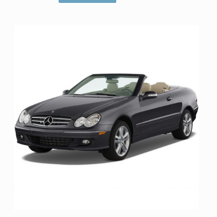
ا
م
ت
ی
ا
ز
0
ا
ز
5