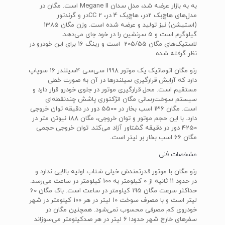
به به بازار عرضه شد، مدل سدان Megane II است. مگان در
مدل‌های هاچ‌بک 2در، هاچ‌بک 4 در، CC 2در و گرندتور
(استیشن) نیز تولید و عرضه شده است. وزن مگان 1385
گیلوگرم است و 5 سرنشین را در خود جای می‌دهد.
لاستیک‌های مگان 205/55 است و رینگ 16 برای این خودرو در
نظر گرفته شده.
رنو مگان اتوماتیک یک موتور 1998 سی‌سی 4سیلندر 16 سوپاپ
دارد که آرایش قرارگیری سیلندرها در آن به صورت خطی
مستقیم است. محل قرارگیری موتور در جلوی خودرو قرار دارد و
سیستم سوخت‌رسانی مگان انژکتوری پاشش چندنقطه‌ای
است. مگان 136 اسب بخار در 5500 دور در دقیقه توان خروجی
دارد. با این حجم موتور و توان خروجی، مگان 188 نیوتن متر در
4250 دور در دقیقه گشتاور آزاد می‌کند. توان خروجی حجمی
مگان 66 اسب بخار بر لیتر است.
مشخصات فنی
رنو مگان با موتور قدرتمندش خیلی شتاب اولیه بالایی ندارد و
در حدود 11 ثانیه از 0 کیلومتر به 100 کیلومتر در ساعت می‌رسد.
حداکثر سرعت مگان 195 کیلومتر در ساعت است. باک مگان 60
لیتر است و با مصرف سوخت 10 لیتر در هر 100 کیلومتر در شهر
خودروی کم مصرفی محسوب نمی‌شود. همچنین مگان در
سفرهای خارج شهر حدودا 6 لیتر در هر صدکیلومتر می‌سوزاند