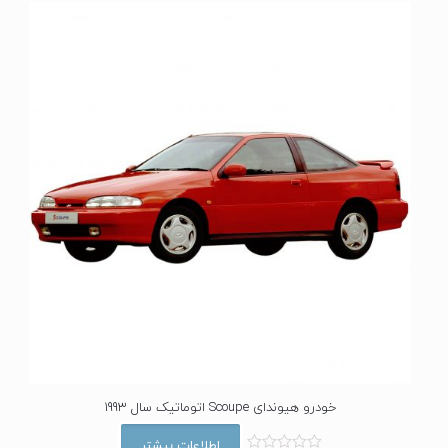
ا
ز
0
ا
ز
5
خودرو هیوندای Scoupe اتوماتیک سال 1993
اطلاعات بیشتر