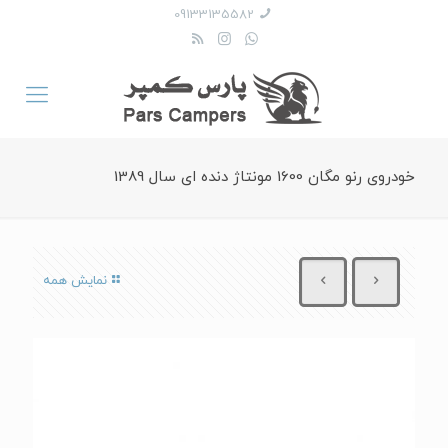
09133135582
خودروی رنو مگان 1600 مونتاژ دنده ای سال 1389
نمایش همه