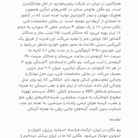
هم‌اکنون در ایران، در شرکت پارس‌خودرو، در حال مونتاژشدن
است. رنو مگان علاوه‌بر سدان در کلاس‌های دیگری همچون
هاچ‌بک چهاردر و دودر کانورتیبل تولید شده است که در کشور
ما تعدادی از آن‌ها نیز موجود است. در بخش مشخصات فنی
مگان سدان 1.6 از یک موتور 4 سیلندر خطی 16 سوپاپ به حجم
1.6 لیتر بهره می‌برد که حداکثر قدرت 115 اسب بخار و حداکثر
گشتاور 151 نیوتون متر را تولید می‌کند. این قدرت از طریق یک
گیربکس دستی 5دنده به محور جلوی خودرو منتقل می‌شود و
این خودروی 1350 کیلوگرمی را در مدت زمان 11.1 ثانیه به
سرعت 100 کیلومتر در ساعت می‌رساند و حداکثر سرعت 190
کیلومتر را ثبت می‌کند. رنو مگان با استاندارد آلایندگی یورو 3
در هر 100 کیلومتر در سیکل ترکیبی، میزان 6.7 لیتر بنزین
مصرف می‌کند. در بخش مشخصات فنی، بین مدل مونتاژ و
وارداتی تفاوت‌های اندکی وجود دارد. امکاناتی که رنو برای مدل
وارداتی قرار داده، عبارت‌اند از ترمز جلو و عقب دیسکی به همراه
سیستم ضدقفل ABS و سیستم کمکی EBA، سیستم تهویه
مطبوع اتوماتیک به صورت سفارشی، شیشه‌بالابرهای برقی جلو
و عقب، کیسه هوای ایمنی راننده و سرنشین به تعداد دو عدد،
استارت بدون کلید، آینه‌های جانبی برقی به همراه گرمکن.
مقدمه
رنو مگان در ایران، ترکیه، فرانسه، اسپانیا، برزیل، تایوان و
اندونزی مونتاژ می‌شود. مگانی که ما در ایران بیشتر دیده‌ایم و