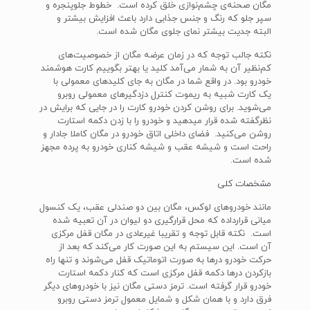
مگان صحنه‌ی چشم‌نوازی خلق کرده است. خطوط جلوپنجره و
سپر جلو که رنگ و جنس جذابی دارد باعث افزایش بیشتر و
البته جدیت بیشتر نمای جلوی مگان شده است.
نکته جالب توجه که در زمان عرضه مگان از خصوصیت‌های
کم‌نظیر آن به شمار می‌آمد کلید یا بهتر بگوییم کارت هوشمند
خودرو بود. در واقع شما در مگان به جای کلیدهای معمولی با
یک کارت شبیه به ریموت کنترل دزدگیرهای معمولی روبرو
می‌شوید. برای روشن کردن خودرو کارت را در جایی که برایش در
نظرگفته شده قرار می‎دهید و خودرو را با زدن دکمه استارت
روشن می‌کنید. فضای داخلی اتاق خودرو در مگان کاملا جادار و
راحت است و شیشه‌ عقب و شیشه کناری خودرو به پرده مجهز
شده است.
مشخصات کلی
مانند خودروهای لوکس، مگان بین دو صندلی عقب، یک کنسول
میانی قرارداده که محل قرارگیری دو لیوان در آن تعبیه شده
است. نکته قابل توجه و تقریبا غیرعادی در مگان قفل مرکزی
آن است. این سیستم به این صورت کار می‌کند که بعد از
حرکت خودرو درها به صورت اتوماتیک قفل می‌شوند و تنها راه
بازکردن درها دکمه قفل مرکزی است که کنار دکمه استارت
خودرو قرار گرفته است. ترمز دستی مگان نیز با خودروهای دیگر
فرق دارد و با همان شکل و شمایل معمول ترمز دستی روبرو