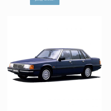
ا
م
ت
ی
ا
ز
0
ا
ز
5