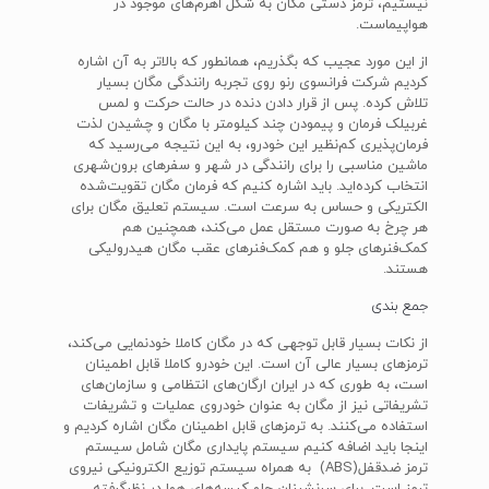
نیستیم، ترمز دستی مگان به شکل اهرم‌های موجود در
هواپیماست.
از این مورد عجیب که بگذریم، همانطور که بالاتر به آن اشاره
کردیم شرکت فرانسوی رنو روی تجربه رانندگی مگان بسیار
تلاش کرده. پس از قرار دادن دنده در حالت حرکت و لمس
غربیلک فرمان و پیمودن چند کیلومتر با مگان و چشیدن لذت
فرمان‌پذیری کم‌نظیر این خودرو، به این نتیجه می‌رسید که
ماشین مناسبی را برای رانندگی در شهر و سفرهای برون‌شهری
انتخاب کرده‌اید. باید اشاره کنیم که فرمان مگان تقویت‌شده
الکتریکی و حساس به سرعت است. سیستم تعلیق مگان برای
هر چرخ به صورت مستقل عمل می‌کند، همچنین هم
کمک‌فنرهای جلو و هم کمک‌فنرهای عقب مگان هیدرولیکی
هستند.
جمع بندی
از نکات بسیار قابل توجهی که در مگان کاملا خودنمایی می‌کند،
ترمزهای بسیار عالی آن است. این خودرو کاملا قابل اطمینان
است، به طوری که در ایران ارگان‌های انتظامی و سازمان‌های
تشریفاتی نیز از مگان به عنوان خودروی عملیات و تشریفات
استفاده می‌کنند. به ترمز‌های قابل اطمینان مگان اشاره کردیم و
اینجا باید اضافه کنیم سیستم پایداری مگان شامل سیستم
ترمز ضدقفل(ABS) به همراه سیستم توزیع الکترونیکی نیروی