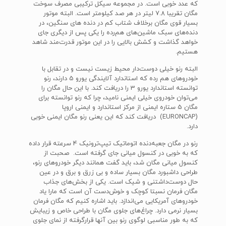
که عدد خوبی است. در مجموعه سیکل ترکیبی مصرف سوخت
مگان تقریبا 7.8 لیتر در هر صد کیلومتر است. البته موتور
بسیار قوی مگان برخلاف شتاب کم در دنده های سنگین، در
دنده‌های سبک ماشین‌های هم‌رده را یکی پس از دیگری جای
خواهد گذاشت و کشش بالایی را در این موتور قدرت‌مند شاهد
هستیم.
البته رنو خیلی دوست‌دار محیط زیست نیست و در تقابل با
خودروهای هم رده که استاندارد آلایندگی یورو 5 دارند، رنو
توانسته استاندارد یورو 3 را دریافت کند. با این حال مگان را
می‌توان خودروی خیلی ایمنی نامید، چرا که رنو توانسته برای
مگان 5 ستاره ایمنی از مرکز استاندارد و ایمنی اروپا
(EURONCAP) دریافت کند که این یعنی رنو مگان ایمنی خوبی
دارد.
رنو در مگان جعبه‌دنده اتوماتیک تیپ‌ترونیک 4 سرعته قرار داده
که به خوبی در کنسول میانی جای گرفته است. صحبت از
کنسول میانی مگان شد، باید گفت همانند دیگر خودروهای رنو،
طراحی داشبورد مگان بسیار ساده و بی زرق و برق و در عین
حال دوست‌داشتنی و شیک است. یکی از بخش‌های جذاب
مگان فرمان نسبتا کوچک و خوش‌دست آن است که مارا یاد
خودروهای آمریکایی می‌اندازد. باید اشاره کنیم که مگان فرمان
بسیار نرمی دارد. چراغ‌های جلوی مگان با طراحی خاص و زیبایش
که به طور مناسبی لوگوی رنو بین آنها قرارگرفته از نمای جلوی