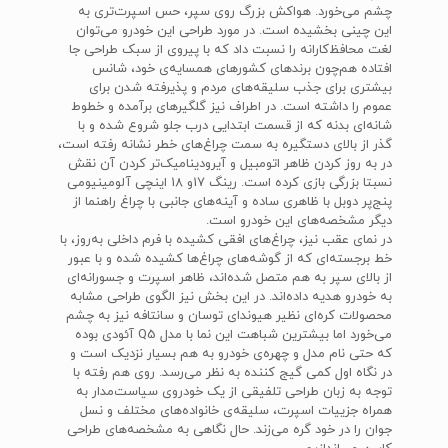
چشم می‌خورد. هواکش بزرگ روی سپر، حس اسپرت‌تری به
این چینی بخشیده است. در مورد طراحی این خودرو می‌توان
لغت محافظ‌کارانه‌ را نسبت داد که با پیروی از سبک طراحی جا
افتاده هم‌چون برندهای کشورهای همسایه‌ی خود،‌ شانس
بیشتری برای جذب سلیقه‌های مردم و پذیرفته شدن برای
عموم را داشته است. در اطراف نیز گلگیرهای برآمده و خطوط
شانه‌ای بدنه که از قسمت ابتدایی درب جلو شروع شده و با
گذر از بالای دستگیره‌ به سمت چراغ‌های خطر نشانه رفته است،
در به روز کردن ظاهر اتومبیل و آیرودینامیک‌تر کردن آن نقش
نسبتا بزرگی بازی کرده است. رینگ‌ 17و 18 اینچی آلومینیومی
پنج‌پر دوبل با ظاهری ساده و آینه‌های جانبی با چراغ‌ راهنما از
دیگر مشخصه‌های این خودرو است.
در نمای عقب نیز، چراغ‌های افقی کشیده با فرم داخلی به‌روز، با
خط برجسته‌ای که از گوشه‌های چراغ‌ها کشیده شده و با عبور
از بالای سپر به هم متصل شده‌اند، ظاهر اسپرت و جسورانه‌ای
به خودرو هدیه‌ داده‌اند. در این بخش نیز الگوی طراحی مشابه
محصولات کره‌ای نظیر هیوندای توسان و سانتافه نیز به چشم
می‌خورد اما بیشترین شباهت این نما با مدل Q5 آئودی بوده
که حتی نام مدل و چهره‌ی خودرو به هم بسیار نزدیک است و
در نگاه اول کمی گیج کننده به نظر می‌رسد. روی هم رفته با
توجه به زبان طراحی تلفیقی از یک خودروی سیاست‌مدار به
همراه جزییات اسپرت، سلیقه‌ی خانواده‌های مختلف و نسل
جوان را در خود گره می‌زند. حال نگاهی به مشخصه‌های طراحی