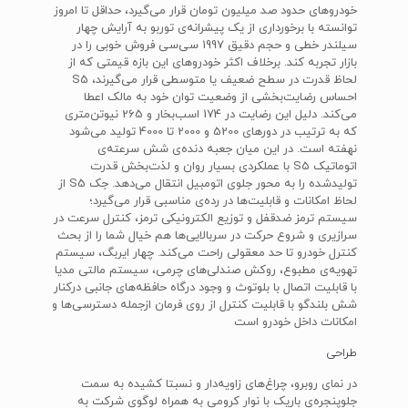
خودروهای حدود صد میلیون‌ تومان قرار می‌گیرد، حداقل تا امروز
توانسته با برخورداری از یک پیشرانه‌ی توربو به آرایش چهار
سیلندر خطی و حجم دقیق 1997 سی‌سی فروش خوبی را در
بازار تجربه کند. برخلاف اکثر خودروهای این بازه قیمتی که از
احساس رضایت‌بخشی از وضعیت توان خود به مالک اعطا
می‌کند. دلیل این رضایت در 174 اسب‌بخار و 265 نیوتن‌متری
که به ترتیب در دورهای 5200 و 2000 تا 4000 تولید می‌شود
نهفته است. در این میان جعبه ‌دنده‌ی شش سرعته‌ی
اتوماتیک S5 ‌با عملکردی بسیار روان و لذت‌بخش قدرت
تولید‌شده را به محور جلوی اتومبیل انتقال می‌دهد. جک‌ S5‌ از
لحاظ امکانات و قابلیت‌ها در رده‌ی مناسبی قرار می‌گیرد؛
سیستم ترمز ضد‌قفل و توزیع الکترونیکی ترمز، کنترل سرعت در
سرازیری و شروع حرکت در سربالایی‌ها هم خیال شما را از بحث
کنترل خودرو تا حد معقولی راحت می‌کند. چهار ایربگ، سیستم
تهویه‌ی مطبوع، روکش صندلی‌های چرمی، سیستم مالتی مدیا
با قابلیت اتصال با بلوتوث و وجود درگاه حافظه‌های جانبی درکنار
شش بلندگو با قابلیت کنترل از روی فرمان از‌جمله دسترسی‌ها و
امکانات داخل خودرو است
طراحی
در نمای روبرو، چراغ‌های زاویه‌دار و نسبتا کشیده به سمت
جلوپنجره‌ی باریک با نوار کرومی به همراه لوگوی شرکت به