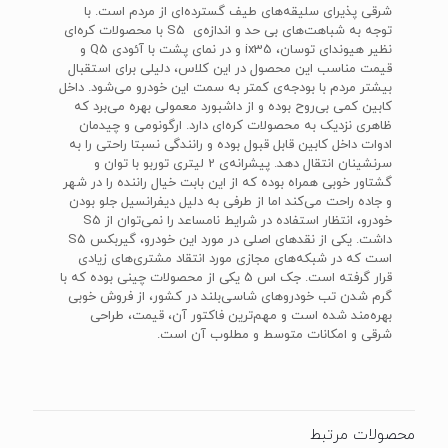
شرقی پذیرای سلیقه‌های طیف گسترده‌ای از مردم است. با
توجه به شباهت‌های بی حد و اندازه‌ی S5 با محصولات کره‌ای
نظیر هیوندای توسان، ix35 و در نمای پشت با آئودی Q5 و
قیمت مناسب این محصول در این کلاس، دلیلی برای استقبال
بیشتر مردم با بودجه‌ی کمتر به سمت این خودرو می‌شود. داخل
کابین کمی بی‌روح بوده و از داشبورد معمولی بهره می‌برد که
ظاهری نزدیک به محصولات کره‌‌ای دارد. ارگونومی و چیدمان
ادوات داخل کابین قابل قبول بوده و رانندگی نسبتا راحتی را به
سرنشینان انتقال دهد. پیشرانه‌ی 2 لیتری توربو با توان و
گشتاور خوبی همراه بوده که از این بابت خیال راننده را در شهر
و جاده راحت می‌کند اما از طرفی به دلیل دیفرانسیل جلو بودن
خودرو، انتظار استفاده در شرایط نامساعد را نمی‌توان از S5
داشت. یکی از نقدهای اصلی در مورد این خودرو، گیربکس S5
است که در شبکه‌های مجازی مورد انتقاد مشتری‌های زیادی
قرار گرفته است. جک اس 5 یکی از محصولات چینی بوده که با
گرم شدن تب خودروهای شاسی‌بلند در کشور، از فروش خوبی
بهره‌مند شده است و مهم‌ترین فاکتور آن، قیمت، طراحی
شرقی و امکانات متوسط و مطلوب آن است.
محصولات مرتبط