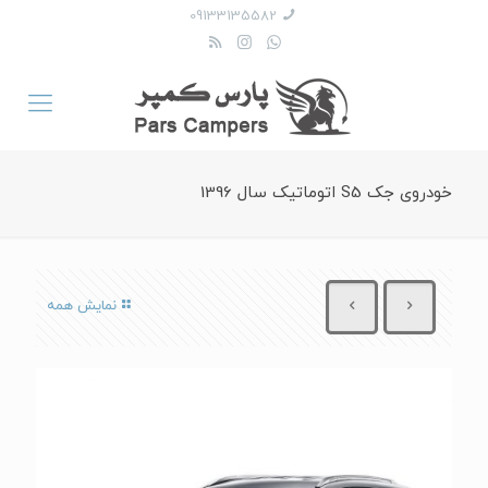
09133135582
خودروی جک S5 اتوماتیک سال 1396
نمایش همه