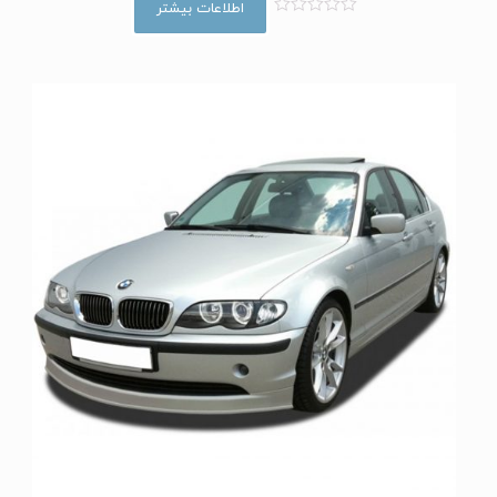
اطلاعات بیشتر
ا
م
ت
ی
ا
ز
0
ا
ز
5