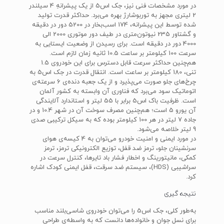
در مورد مشخصات فنی نیز، جک اس5 از یک پیشرانه‌ِ 4 سیلندر
2 لیتری مجهز به توربوشارژ بهره می‌برد. حداکثر قدرت تولید
شده توسط این پیشرانه، 174 اسب‌بخار در 5200 دور در دقیقه
و گشتاور 235 نیوتون‌متری در طیف دور موتوری 2000 الی
4000 دور در دقیقه است. برای رسیدن از وضعیت ایستایی به
سرعت 100 کیلومتر بر ساعت 10.5 ثانیه زمان لازم است.
هم‌چنین حداکثر سرعت قابل دسترس برای این خودروی 1.5
تنی، 180 کیلومتر بر ساعت است. انتقال قدرت در جک اس5 به
چرخ‌های جلو صورت می‌پذیرد و از یک جعبه دنده‌ی 6 سرعته‌ی
اتوماتیک سود می‌برد که فناوری آن وابسته به کشور آلمان
است. ظرفیت باک اس5 برابر با 55 لیتر و استاندارد آلایندگی
آن یورو 5 است؛ هم‌چنین مصرف سوخت آن در شهر 10.4 و در
جاده 7 لیتر در هر 100 کیلومتر بوده که به سیکل ترکیبی صدی
9 لیتر خلاصه می‌شود.
در مورد ایمنی و امنیت خودرو می‌توان به 4 کیسه‌ی هوای
سرنشینان جلو، ترمز ضد قفل، توزیع الکترونیکی ترمز، ترمز
کمکی، مانیتورینگ و اخطار فشار باد تایرها، کنترل سرعت در
سراشیبی (HDS)، سیستم ضد سرقت، قفل ایمنی کودک اشاره
کرد.
نتیجه ‌گیری
به‌طور کلی، جک اس5 را می‌توان خودروی شاسی‌بلند مناسب
برای نسل جوان و خانواده‌ها دانست که به واسطه‌ی طراحی