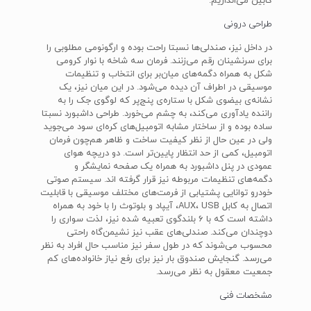
کابین می‌اندازیم.
طراحی درونی
در داخل نیز، صندلی‌ها نسبتا راحت بوده و ارگونومی مطلوبی را
برای سرنشینان رقم می‌زنند. فرمان سه شاخه با نوار کرومی
شکل به همراه دگمه‌های میان‌بر برای انتخاب و تنظیمات
موسیقی در اطراف آن دیده می‌شود. در این میان نیز، یک
نشانه‌ی بیضوی شکل با ستاره‌ی پنج‌پر که لوگوی جک را به
راننده یادآوری می‌کند، به چشم می‌خورد. طراحی داشبورد نسبتا
ساده بوده و از ساختار مشابه اتومبیل‌های کره‌ای سود می‌جوید
ولی در عین حال از نظر کیفیت ساخت و ظاهر هم‌چون فرمان
اتومبیل، کمی از حد انتظار پایین‌تر است. دو دریچه هوای
عمودی در پنل داشبورد به همراه یک صفحه نمایشگر و
دگمه‌های تنظیمات مربوطه نیز قرار گرفته اند. سیستم صوتی
خودرو توانایی پشتیابی از فرمت‌های مختلف موسیقی با قابلیت
اتصال به کابل AUX، USB، آیپاد و بلوتوث را با خود به همراه
داشته است که با 6 بلندگوی تعبیه شده نیز، لذت سواری را
دوچندان می‌کند. صندلی‌های عقب نیز نشیمن‌گاه راحتی
محسوب می‌شوند که در طول سفر نیز مناسب حال افراد به نظر
می‌رسد. گنجایش صندوق بار نیز برای رفع نیاز خانواده‌های کم
جمعیت معقول به نظر می‌رسد.
مشخصات فنی