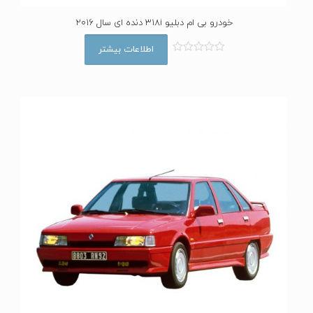
خودرو بی ام دبلیو 318i دنده ای سال 2016
اطلاعات بیشتر
ا
م
ت
ی
ا
ز
0
ا
ز
5