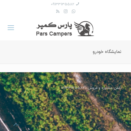
09133135582
نمایشگاه خودرو
تلفن مشاوره و فروش : 09133135582