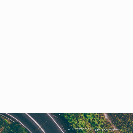
تلفن مشاوره و فروش : 09133135582