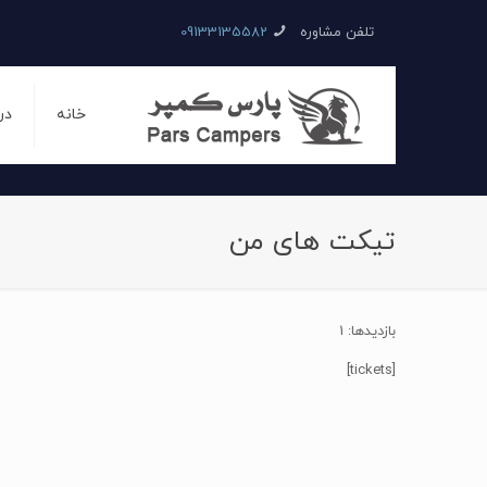
تلفن مشاوره
09133135582
خانه
در
تیکت های من
بازدیدها: 1
[tickets]